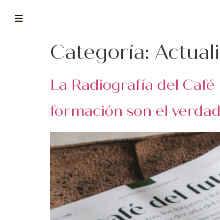
Categoría:
Actual
ABOUT
la historia de fórum
La Radiografía del Café 
BLOG
el blog de fórum es tu brújula
formación son el verda
MAGAZINE
no es una revista cualquiera
ASOCIADOS
conoce a nuestros asociados
FORMACIONES
el café siempre tiene algo nuevo que enseñarnos