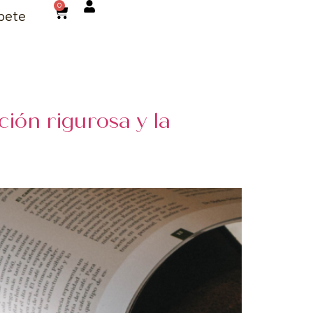
0
bete
ción rigurosa y la