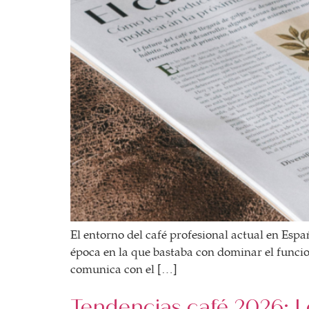
BOLSA DE TRABAJO
¡te imaginas vivir de tu pasión por el café?
CONTACTO
¡queremos saber de ti!
El entorno del café profesional actual en Es
época en la que bastaba con dominar el funcio
comunica con el […]
Tendencias café 2026: L