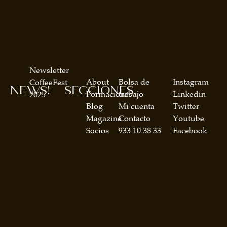
Newsletter
About
Bolsa de
Instagram
CoffeeFest
NEWS!
SECCIONES
Formaciones
trabajo
Linkedin
2025
Blog
Mi cuenta
Twitter
Magazine
Contacto
Youtube
Socios
933 10 38 33
Facebook