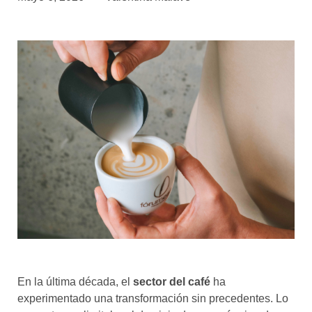
asociados
FORMACIONES
el café siempre tiene
algo nuevo que
enseñarnos
BOLSA DE TRABAJO
¡te imaginas vivir de tu pasión
por el café?
CONTACTO
¡queremos saber
de ti!
En la última década, el
sector del café
ha
experimentado una transformación sin precedentes. Lo