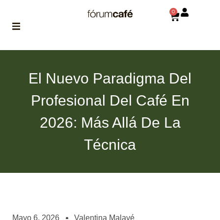
0
ABOUT
la historia
El Nuevo Paradigma Del
de fórum
Profesional Del Café En
BLOG
el blog
2026: Más Allá De La
de fórum
es tu
brújula
Técnica
MAGAZINE
no es una revista
cualquiera
ASOCIADOS
conoce a nuestros
Mayo 6, 2026
Valentina Malavé