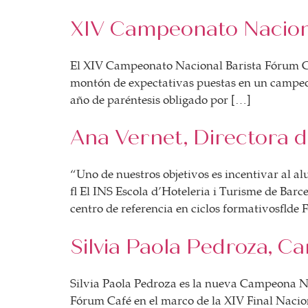
BOLSA DE TRABAJO
XIV Campeonato Nacion
¡te imaginas vivir de tu pasión por el café?
CONTACTO
El XIV Campeonato Nacional Barista Fórum Caf
¡queremos saber de ti!
montón de expectativas puestas en un campeo
año de paréntesis obligado por […]
Ana Vernet, Directora d
“Uno de nuestros objetivos es incentivar al al
El INS Escola d’Hoteleria i Turisme de Barcel
centro de referencia en ciclos formativos de 
Silvia Paola Pedroza, 
Silvia Paola Pedroza es la nueva Campeona Na
Fórum Café en el marco de la XIV Final Nacion