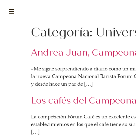
Categoría:
Univer
ABOUT
la historia de fórum
Andrea Juan, Campeona
BLOG
el blog de fórum es tu brújula
«Me sigue sorprendiendo a diario como un mi
MAGAZINE
la nueva Campeona Nacional Barista Fórum Caf
no es una revista cualquiera
y desde hace un par de […]
ASOCIADOS
Los cafés del Campeona
conoce a nuestros asociados
FORMACIONES
La competición Fórum Café es un excelente esc
el café siempre tiene algo nuevo que enseñarnos
establecimientos en los que el café tiene su si
[…]