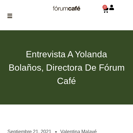
0
ABOUT
la historia
de fórum
Entrevista A Yolanda
BLOG
Bolaños, Directora De Fórum
el blog
de fórum
es tu
Café
brújula
MAGAZINE
no es una revista
cualquiera
ASOCIADOS
conoce a nuestros
Septiembre 21, 2021
Valentina Malavé