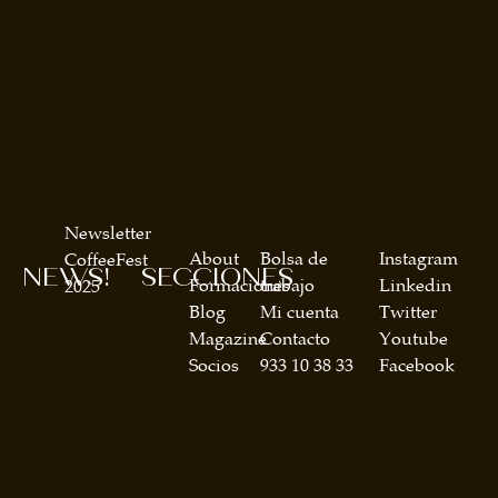
Newsletter
About
Bolsa de
Instagram
CoffeeFest
NEWS!
SECCIONES
Formaciones
trabajo
Linkedin
2025
Blog
Mi cuenta
Twitter
Magazine
Contacto
Youtube
Socios
933 10 38 33
Facebook