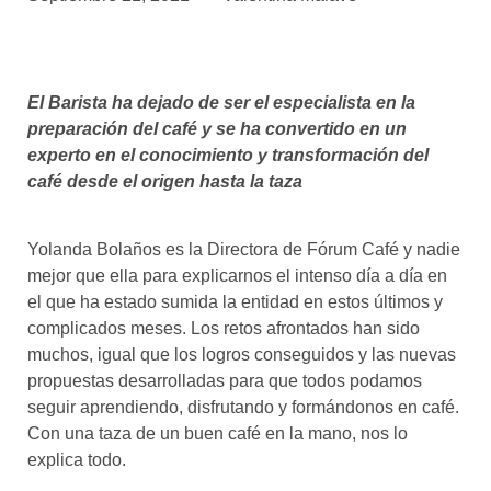
asociados
FORMACIONES
el café siempre tiene
algo nuevo que
El Barista ha dejado de ser el especialista en la
enseñarnos
preparación del café y se ha convertido en un
experto en el conocimiento y transformación del
BOLSA DE TRABAJO
café desde el origen hasta la taza
¡te imaginas vivir de tu pasión
por el café?
Yolanda Bolaños es la Directora de Fórum Café y nadie
CONTACTO
mejor que ella para explicarnos el intenso día a día en
¡queremos saber
el que ha estado sumida la entidad en estos últimos y
de ti!
complicados meses. Los retos afrontados han sido
muchos, igual que los logros conseguidos y las nuevas
propuestas desarrolladas para que todos podamos
seguir aprendiendo, disfrutando y formándonos en café.
Con una taza de un buen café en la mano, nos lo
explica todo.