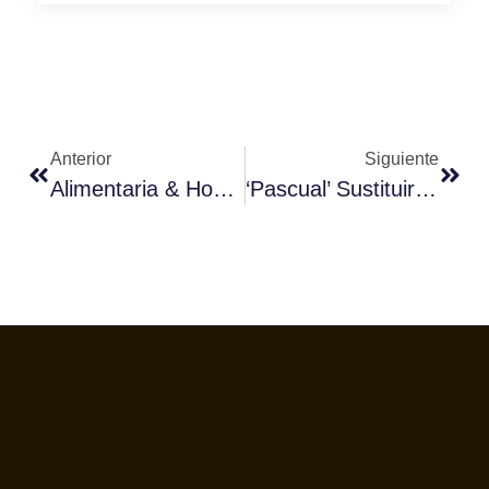
Anterior
Siguiente
Alimentaria & Hostelco Y Hostelería De España Se Alían Para Impulsar Y Reactivar El Sector
‘Pascual’ Sustituirá A Finales De 2022 El Proceso De Torrefactado En Toda Su Gama De Cafés