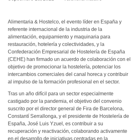
asociados
FORMACIONES
Alimentaria & Hostelco, el evento líder en España y
el café siempre tiene
algo nuevo que
referente internacional de la industria de la
enseñarnos
alimentación, equipamiento y maquinaria para
restauración, hotelería y colectividades, y la
BOLSA DE TRABAJO
Confederación Empresarial de Hostelería de España
¡te imaginas vivir de tu pasión
(CEHE) han firmado un acuerdo de colaboración con el
por el café?
objetivo de promocionar la hostelería, potenciar los
intercambios comerciales del canal horeca y contribuir
CONTACTO
al impulso de la formación profesional en el sector.
¡queremos saber
de ti!
Tras un año difícil para un sector especialmente
castigado por la pandemia, el objetivo del convenio
suscrito por el director general de Fira de Barcelona,
Constantí Serrallonga, y el presidente de Hostelería de
España, José Luis Yzuel, es contribuir a su
recuperación y reactivación, colaborando activamente
en el desarrollo de iniciativas centradas en la