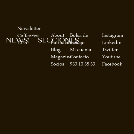
Newsletter
About
Bolsa de
Instagram
CoffeeFest
NEWS!
SECCIONES
Formaciones
trabajo
Linkedin
2025
Blog
Mi cuenta
Twitter
Magazine
Contacto
Youtube
Socios
933 10 38 33
Facebook