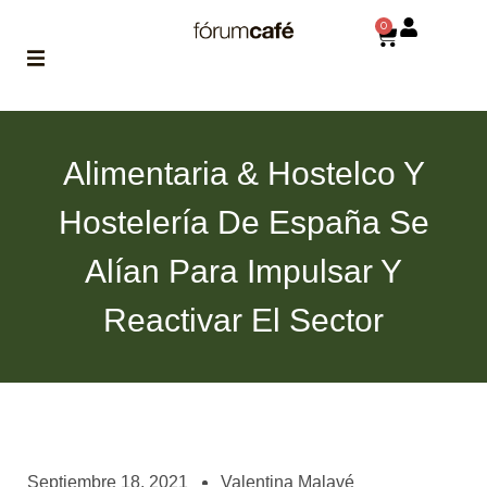
0
ABOUT
la historia
Alimentaria & Hostelco Y
de fórum
Hostelería De España Se
BLOG
el blog
Alían Para Impulsar Y
de fórum
es tu
brújula
Reactivar El Sector
MAGAZINE
no es una revista
cualquiera
ASOCIADOS
conoce a nuestros
Septiembre 18, 2021
Valentina Malavé