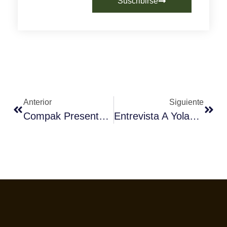
Suscribirse
Anterior
Siguiente
Compak Presenta Cube Tamp, Su Nueva Prensa Automática De Café
Entrevista A Yolanda Bolaños, Directora De Fórum Café