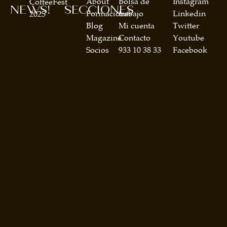
About
Bolsa de
Instagram
CoffeeFest
NEWS!
SECCIONES
Formaciones
trabajo
Linkedin
2025
Blog
Mi cuenta
Twitter
Magazine
Contacto
Youtube
Socios
933 10 38 33
Facebook