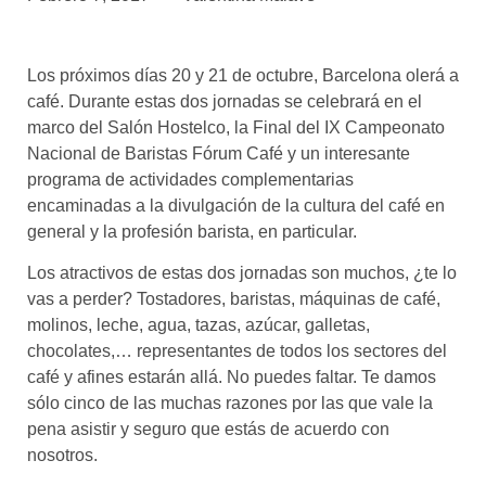
asociados
FORMACIONES
Los próximos días 20 y 21 de octubre, Barcelona olerá a
el café siempre tiene
algo nuevo que
café. Durante estas dos jornadas se celebrará en el
enseñarnos
marco del Salón Hostelco, la Final del IX Campeonato
Nacional de Baristas Fórum Café y un interesante
BOLSA DE TRABAJO
programa de actividades complementarias
¡te imaginas vivir de tu pasión
encaminadas a la divulgación de la cultura del café en
por el café?
general y la profesión barista, en particular.
CONTACTO
Los atractivos de estas dos jornadas son muchos, ¿te lo
¡queremos saber
vas a perder? Tostadores, baristas, máquinas de café,
de ti!
molinos, leche, agua, tazas, azúcar, galletas,
chocolates,… representantes de todos los sectores del
café y afines estarán allá. No puedes faltar. Te damos
sólo cinco de las muchas razones por las que vale la
pena asistir y seguro que estás de acuerdo con
nosotros.