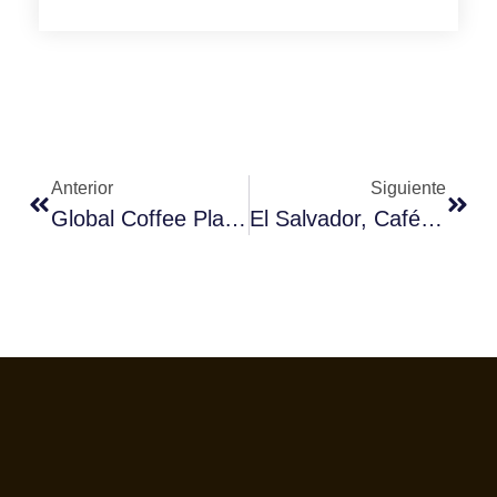
Anterior
Siguiente
Global Coffee Platform Convoca Una Consulta Mundial Para Sentar Las Bases De La Sostenibilidad Presente Y Futura Del Café
El Salvador, Café En Femenino