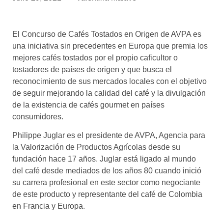
asociados
FORMACIONES
El Concurso de Cafés Tostados en Origen de AVPA es
el café siempre tiene
algo nuevo que
una iniciativa sin precedentes en Europa que premia los
enseñarnos
mejores cafés tostados por el propio caficultor o
tostadores de países de origen y que busca el
BOLSA DE TRABAJO
reconocimiento de sus mercados locales con el objetivo
¡te imaginas vivir de tu pasión
de seguir mejorando la calidad del café y la divulgación
por el café?
de la existencia de cafés gourmet en países
consumidores.
CONTACTO
¡queremos saber
Philippe Juglar es el presidente de AVPA, Agencia para
de ti!
la Valorización de Productos Agrícolas desde su
fundación hace 17 años. Juglar está ligado al mundo
del café desde mediados de los años 80 cuando inició
su carrera profesional en este sector como negociante
de este producto y representante del café de Colombia
en Francia y Europa.