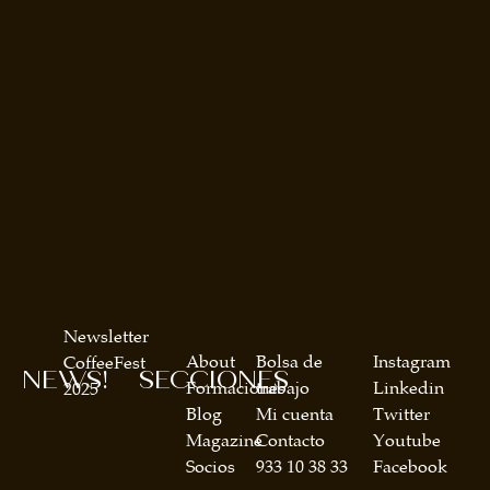
Newsletter
About
Bolsa de
Instagram
CoffeeFest
NEWS!
SECCIONES
Formaciones
trabajo
Linkedin
2025
Blog
Mi cuenta
Twitter
Magazine
Contacto
Youtube
Socios
933 10 38 33
Facebook