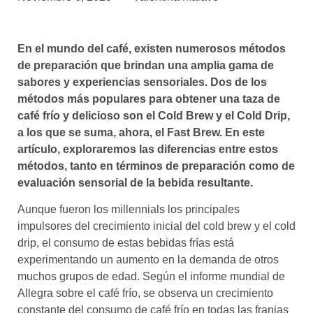
asociados
FORMACIONES
En el mundo del café, existen numerosos métodos
el café siempre tiene
algo nuevo que
de preparación que brindan una amplia gama de
enseñarnos
sabores y experiencias sensoriales. Dos de los
métodos más populares para obtener una taza de
BOLSA DE TRABAJO
café frío y delicioso son el Cold Brew y el Cold Drip,
¡te imaginas vivir de tu pasión
a los que se suma, ahora, el Fast Brew. En este
por el café?
artículo, exploraremos las diferencias entre estos
métodos, tanto en términos de preparación como de
CONTACTO
evaluación sensorial de la bebida resultante.
¡queremos saber
de ti!
Aunque fueron los millennials los principales
impulsores del crecimiento inicial del cold brew y el cold
drip, el consumo de estas bebidas frías está
experimentando un aumento en la demanda de otros
muchos grupos de edad. Según el informe mundial de
Allegra sobre el café frío, se observa un crecimiento
constante del consumo de café frío en todas las franjas