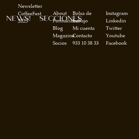
Newsletter
About
Bolsa de
Instagram
CoffeeFest
NEWS!
SECCIONES
Formaciones
trabajo
Linkedin
2025
Blog
Mi cuenta
Twitter
Magazine
Contacto
Youtube
Socios
933 10 38 33
Facebook