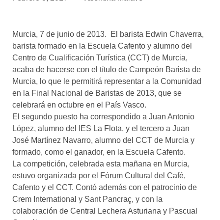
asociados
FORMACIONES
Murcia, 7 de junio de 2013. El barista Edwin Chaverra,
el café siempre tiene
algo nuevo que
barista formado en la Escuela Cafento y alumno del
enseñarnos
Centro de Cualificación Turística (CCT) de Murcia,
acaba de hacerse con el título de Campeón Barista de
BOLSA DE TRABAJO
Murcia, lo que le permitirá representar a la Comunidad
¡te imaginas vivir de tu pasión
en la Final Nacional de Baristas de 2013, que se
por el café?
celebrará en octubre en el País Vasco.
El segundo puesto ha correspondido a Juan Antonio
CONTACTO
López, alumno del IES La Flota, y el tercero a Juan
¡queremos saber
de ti!
José Martínez Navarro, alumno del CCT de Murcia y
formado, como el ganador, en la Escuela Cafento.
La competición, celebrada esta mañana en Murcia,
estuvo organizada por el Fórum Cultural del Café,
Cafento y el CCT. Contó además con el patrocinio de
Crem International y Sant Pancraç, y con la
colaboración de Central Lechera Asturiana y Pascual