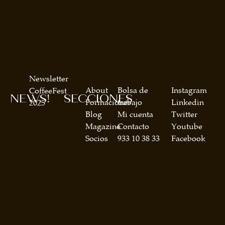
Newsletter
About
Bolsa de
Instagram
CoffeeFest
NEWS!
SECCIONES
Formaciones
trabajo
Linkedin
2025
Blog
Mi cuenta
Twitter
Magazine
Contacto
Youtube
Socios
933 10 38 33
Facebook