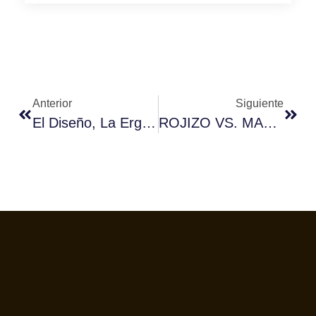
Anterior
Siguiente
El Diseño, La Ergonomía Y Los Componentes De Última Generación Convierten A La EX3 De Crem En Una Combinación Ganadora
ROJIZO VS. MARRÓN: CÓMO EL TUESTE Y LA TEMPERATURA DE PREPARACIÓN AFECTAN EL COLOR DEL CAFÉ EN TAZA