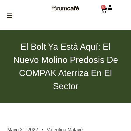
0
ABOUT
la historia
El Bolt Ya Está Aquí: El
de fórum
Nuevo Molino Predosis De
BLOG
el blog
COMPAK Aterriza En El
de fórum
es tu
brújula
Sector
MAGAZINE
no es una revista
cualquiera
ASOCIADOS
conoce a nuestros
Mayo 31, 2022
Valentina Malavé