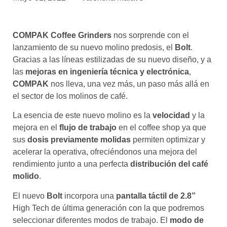
asociados
FORMACIONES
COMPAK Coffee Grinders
nos sorprende con el
el café siempre tiene
algo nuevo que
lanzamiento de su nuevo molino predosis, el
Bolt
.
enseñarnos
Gracias a las líneas estilizadas de su nuevo diseño, y a
las
mejoras en ingeniería técnica y electrónica
,
BOLSA DE TRABAJO
COMPAK
nos lleva, una vez más, un paso más allá en
¡te imaginas vivir de tu pasión
el sector de los molinos de café.
por el café?
La esencia de este nuevo molino es la
velocidad
y la
CONTACTO
mejora en el
flujo de trabajo
en el coffee shop ya que
¡queremos saber
sus
dosis previamente molidas
permiten optimizar y
de ti!
acelerar la operativa, ofreciéndonos una mejora del
rendimiento junto a una perfecta
distribución del café
molido
.
El nuevo
Bolt
incorpora una
pantalla táctil de 2.8”
High Tech de última generación con la que podremos
seleccionar diferentes modos de trabajo. El
modo de