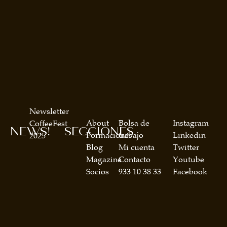
Newsletter
About
Bolsa de
Instagram
CoffeeFest
NEWS!
SECCIONES
Formaciones
trabajo
Linkedin
2025
Blog
Mi cuenta
Twitter
Magazine
Contacto
Youtube
Socios
933 10 38 33
Facebook