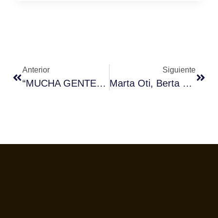
Anterior
Siguiente
“MUCHA GENTE QUE UTILIZA LA AEROPRESS DESCONOCE EL POTENCIAL DE ESTA CAFETERA”
Marta Oti, Berta Picazo Y Jaume Reus, Ganadores Del V Concurso El Sommelier Del Café