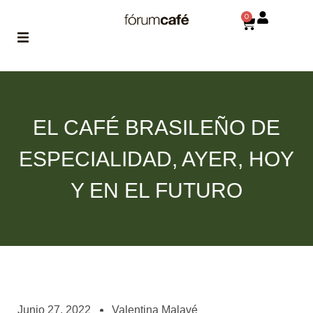
0
ABOUT
la historia
de fórum
EL CAFÉ BRASILEÑO DE
BLOG
ESPECIALIDAD, AYER, HOY
el blog
de fórum
es tu
Y EN EL FUTURO
brújula
MAGAZINE
no es una revista
cualquiera
ASOCIADOS
conoce a nuestros
Junio 27, 2022
Valentina Malavé