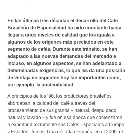
asociados
FORMACIONES
En las últimas tres décadas el desarrollo del Café
el café siempre tiene
algo nuevo que
Brasileño de Especialidad ha sido constante hasta
enseñarnos
llegar a unos niveles de calidad que los iguala a
algunos de los orígenes más preciados en este
BOLSA DE TRABAJO
segmento de cafés. Durante este tránsito, se han
¡te imaginas vivir de tu pasión
adaptado a las nuevas demandas del mercado e
por el café?
incluso, en algunos aspectos, se han adelantado a
determinadas exigencias, lo que les da una posición
CONTACTO
de ventaja en aspectos hoy tan importantes como,
¡queremos saber
de ti!
por ejemplo, la sostenibilidad.
A principios de los ‘90, los productores brasileños
abordaban la calidad del café a través del
procesamiento de sus granos – natural, despulpado
natural y lavado – y fue en esa época que comenzaron
a exportar directamente sus Cafés Especiales a Europa
y Estados Unidos. Una década después, en el 2000, el