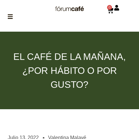
0
ABOUT
la historia
de fórum
EL CAFÉ DE LA MAÑANA,
BLOG
¿POR HÁBITO O POR
el blog
de fórum
es tu
GUSTO?
brújula
MAGAZINE
no es una revista
cualquiera
ASOCIADOS
conoce a nuestros
Julio 13, 2022
Valentina Malavé