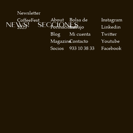
Newsletter
About
Bolsa de
Instagram
CoffeeFest
NEWS!
SECCIONES
Formaciones
trabajo
Linkedin
2025
Blog
Mi cuenta
Twitter
Magazine
Contacto
Youtube
Socios
933 10 38 33
Facebook