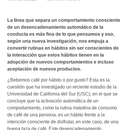
asociados
FORMACIONES
La línea que separa un comportamiento consciente
el café siempre tiene
algo nuevo que
de un desencadenamiento automático de la
enseñarnos
conducta es más fina de lo que pensamos y eso,
según una nueva investigación, nos empuja a
BOLSA DE TRABAJO
convertir rutinas en hábitos sin ser conscientes de
¡te imaginas vivir de tu pasión
la interacción que estos hábitos tienen en la
por el café?
adopción de nuevos comportamientos e incluso
aceptación de nuevos productos.
CONTACTO
¡queremos saber
¿Bebemos café por hábito o por gusto? Esta es la
de ti!
cuestión que ha investigado un reciente estudio de la
Universidad de California del Sur (USC), en el que se
concluye que la activación automática de un
comportamiento, como la rutina matutina de consumo
de café de una persona, es un hábito frente a la
intención consciente de disfrutar, en este caso, de una
buena taza de café. Este desencadenamiento