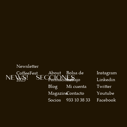
Newsletter
About
Bolsa de
Instagram
CoffeeFest
NEWS!
SECCIONES
Formaciones
trabajo
Linkedin
2025
Blog
Mi cuenta
Twitter
Magazine
Contacto
Youtube
Socios
933 10 38 33
Facebook