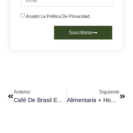
Acepto La Política De Privacidad.
Suscribirse
Anterior
Siguiente
Café De Brasil En Fórum Café: La Cata Exclusiva De Finca São Silvestre
Alimentaria + Hostelco Y Fórum Café Reúnen Al Sector Para Analizar El Futuro Del Café En España