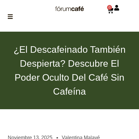
0
ABOUT
la historia
¿El Descafeinado También
de fórum
Despierta? Descubre El
BLOG
el blog
Poder Oculto Del Café Sin
de fórum
es tu
brújula
Cafeína
MAGAZINE
no es una revista
cualquiera
ASOCIADOS
conoce a nuestros
Noviembre 13, 2025
Valentina Malavé