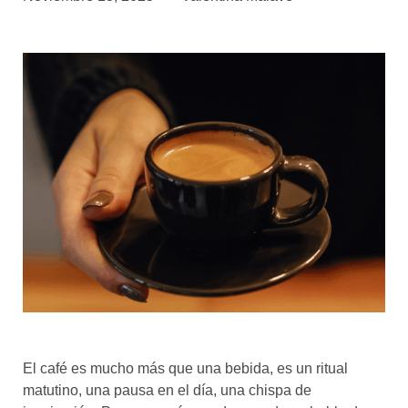
asociados
FORMACIONES
el café siempre tiene
algo nuevo que
enseñarnos
BOLSA DE TRABAJO
¡te imaginas vivir de tu pasión
por el café?
CONTACTO
¡queremos saber
de ti!
El café es mucho más que una bebida, es un ritual
matutino, una pausa en el día, una chispa de