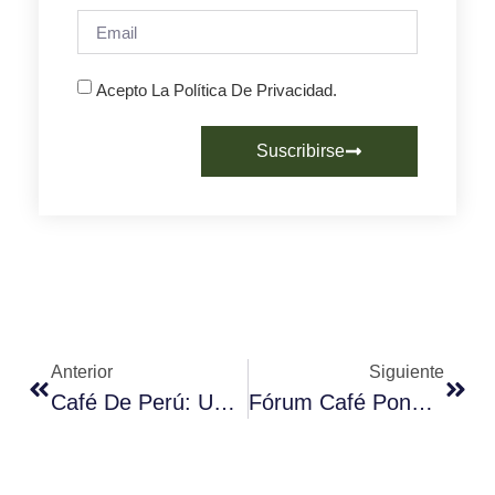
Acepto La Política De Privacidad.
Suscribirse
Anterior
Siguiente
Café De Perú: Un Viaje Desde Los Andes Hasta Tu Taza
Fórum Café Pone En Marcha El Primer Campeonato De Escuelas De Hostelería Especializadas En Café