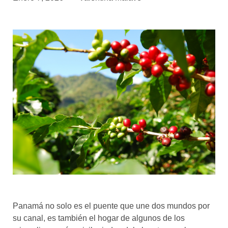
asociados
FORMACIONES
el café siempre tiene
algo nuevo que
enseñarnos
BOLSA DE TRABAJO
¡te imaginas vivir de tu pasión
por el café?
CONTACTO
¡queremos saber
de ti!
Panamá no solo es el puente que une dos mundos por
su canal, es también el hogar de algunos de los