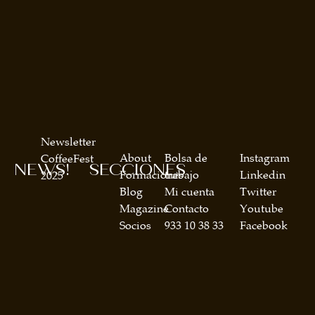
Newsletter
About
Bolsa de
Instagram
CoffeeFest
NEWS!
SECCIONES
Formaciones
trabajo
Linkedin
2025
Blog
Mi cuenta
Twitter
Magazine
Contacto
Youtube
Socios
933 10 38 33
Facebook