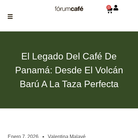
0
ABOUT
la historia
de fórum
El Legado Del Café De
BLOG
Panamá: Desde El Volcán
el blog
de fórum
es tu
Barú A La Taza Perfecta
brújula
MAGAZINE
no es una revista
cualquiera
ASOCIADOS
conoce a nuestros
Enero 7, 2026
Valentina Malavé