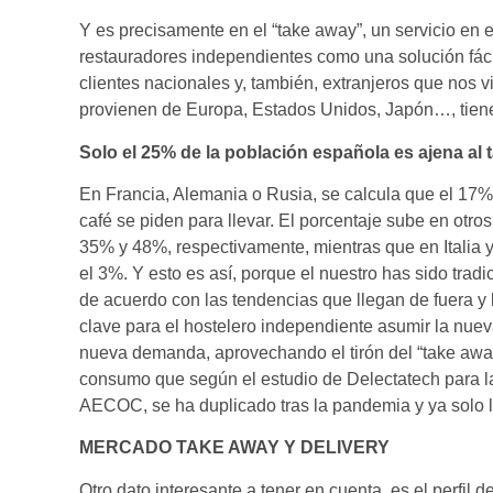
Y es precisamente en el “take away”, un servicio en 
restauradores independientes como una solución fácil
clientes nacionales y, también, extranjeros que nos v
provienen de Europa, Estados Unidos, Japón…, tienen 
Solo el 25% de la población española es ajena al t
En Francia, Alemania o Rusia, se calcula que el 17% d
café se piden para llevar. El porcentaje sube en otro
35% y 48%, respectivamente, mientras que en Italia 
el 3%. Y esto es así, porque el nuestro has sido tradi
de acuerdo con las tendencias que llegan de fuera 
clave para el hostelero independiente asumir la nuev
nueva demanda, aprovechando el tirón del “take away“
consumo que según el estudio de Delectatech para la
AECOC, se ha duplicado tras la pandemia y ya solo l
MERCADO TAKE AWAY Y DELIVERY​
Otro dato interesante a tener en cuenta, es el perfi