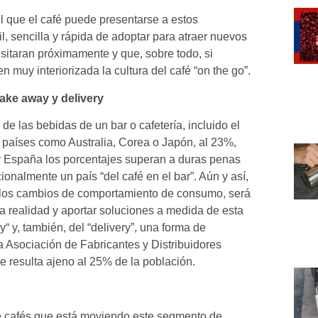
el que el café puede presentarse a estos
, sencilla y rápida de adoptar para atraer nuevos
isitaran próximamente y que, sobre todo, si
muy interiorizada la cultura del café “on the go”.
ake away y delivery​
e las bebidas de un bar o cafetería, incluido el
s países como Australia, Corea o Japón, al 23%,
y España los porcentajes superan a duras penas
cionalmente un país “del café en el bar”. Aún y así,
y los cambios de comportamiento de consumo, será
a realidad y aportar soluciones a medida de esta
 y, también, del “delivery”, una forma de
 Asociación de Fabricantes y Distribuidores
e resulta ajeno al 25% de la población.
l de cafés que está moviendo este segmento de