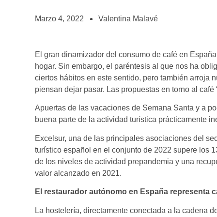
BOLSA DE TRABAJO
¡te imaginas vivir de tu pasión por el café?
Marzo 4, 2022
Valentina Malavé
CONTACTO
¡queremos saber de ti!
El gran dinamizador del consumo de café en España 
hogar. Sin embargo, el paréntesis al que nos ha ob
ciertos hábitos en este sentido, pero también arroja
piensan dejar pasar. Las propuestas en torno al café 
Apuertas de las vacaciones de Semana Santa y a po
buena parte de la actividad turística prácticamente 
Excelsur, una de las principales asociaciones del sect
turístico español en el conjunto de 2022 supere los 
de los niveles de actividad prepandemia y una recup
valor alcanzado en 2021.
El restaurador autónomo en España representa ca
La hostelería, directamente conectada a la cadena de 