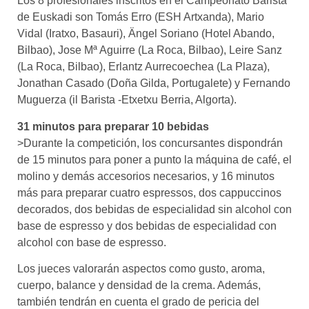
Los 8 profesionales inscritos en el Campeonato Barista
de Euskadi son Tomás Erro (ESH Artxanda), Mario
Vidal (Iratxo, Basauri), Ängel Soriano (Hotel Abando,
Bilbao), Jose Mª Aguirre (La Roca, Bilbao), Leire Sanz
(La Roca, Bilbao), Erlantz Aurrecoechea (La Plaza),
Jonathan Casado (Doña Gilda, Portugalete) y Fernando
Muguerza (il Barista -Etxetxu Berria, Algorta).
31 minutos para preparar 10 bebidas
>Durante la competición, los concursantes dispondrán
de 15 minutos para poner a punto la máquina de café, el
molino y demás accesorios necesarios, y 16 minutos
más para preparar cuatro espressos, dos cappuccinos
decorados, dos bebidas de especialidad sin alcohol con
base de espresso y dos bebidas de especialidad con
alcohol con base de espresso.
Los jueces valorarán aspectos como gusto, aroma,
cuerpo, balance y densidad de la crema. Además,
también tendrán en cuenta el grado de pericia del