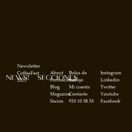
Newsletter
About
Bolsa de
Instagram
CoffeeFest
NEWS!
SECCIONES
Formaciones
trabajo
Linkedin
2025
Blog
Mi cuenta
Twitter
Magazine
Contacto
Youtube
Socios
933 10 38 33
Facebook