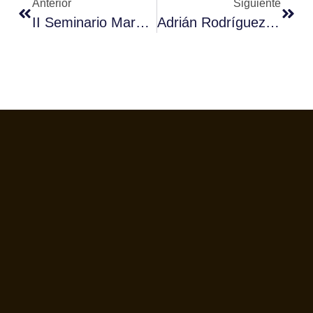
Anterior
Siguiente
II Seminario Marketing Café – Madrid, 11 De Junio.
Adrián Rodríguez Gana El Campeonato De Castilla Y León