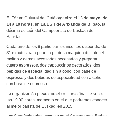
asociados
FORMACIONES
El Fórum Cultural del Café organiza
el 13 de mayo, de
el café siempre tiene
algo nuevo que
14 a 19 horas, en La ESH de Artxanda de Bilbao,
la
enseñarnos
décima edición del Campeonato de Euskadi de
Baristas.
BOLSA DE TRABAJO
¡te imaginas vivir de tu pasión
Cada uno de los 8 participantes inscritos dispondrá de
por el café?
31 minutos para poner a punto la máquina de café, el
molino y demás accesorios necesarios y preparar
CONTACTO
cuatro espressos, dos cappuccinos decorados, dos
¡queremos saber
bebidas de especialidad sin alcohol con base de
de ti!
espresso y dos bebidas de especialidad con alcohol
con base de espresso.
La organización prevé que el concurso finalice sobre
las 19:00 horas, momento en el que podremos conocer
al mejor barista de Euskadi en 2015.