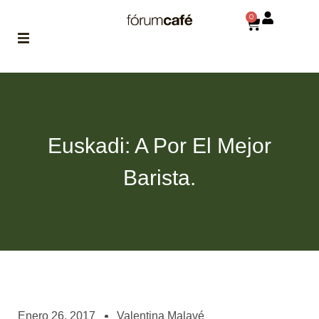
0
ABOUT
la historia
de fórum
Euskadi: A Por El Mejor
BLOG
el blog
Barista.
de fórum
es tu
brújula
MAGAZINE
no es una revista
cualquiera
ASOCIADOS
conoce a nuestros
Enero 26, 2017
Valentina Malavé