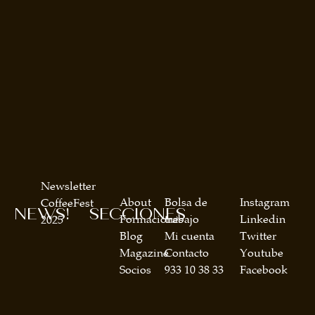
Newsletter
About
Bolsa de
Instagram
CoffeeFest
NEWS!
SECCIONES
Formaciones
trabajo
Linkedin
2025
Blog
Mi cuenta
Twitter
Magazine
Contacto
Youtube
Socios
933 10 38 33
Facebook