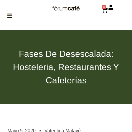
0
ABOUT
la historia
de fórum
Fases De Desescalada:
BLOG
Hosteleria, Restaurantes Y
el blog
de fórum
es tu
Cafeterías
brújula
MAGAZINE
no es una revista
cualquiera
ASOCIADOS
conoce a nuestros
Mayo 5, 2020
Valentina Malavé