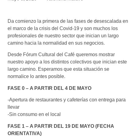
asociados
FORMACIONES
Da comienzo la primera de las fases de desescalada en
el café siempre tiene
algo nuevo que
el marco de la crisis del Covid-19 y son muchos los
enseñarnos
profesionales de nuestro sector que inician un largo
camino hacia la normalidad en sus negocios.
BOLSA DE TRABAJO
¡te imaginas vivir de tu pasión
Desde Fórum Cultural del Café queremos mostrar
por el café?
nuestro apoyo a los distintos colectivos que inician este
largo camino. Esperamos que esta situación se
CONTACTO
normalice lo antes posible.
¡queremos saber
de ti!
FASE 0 – A PARTIR DEL 4 DE MAYO
-Apertura de restaurantes y cafeterías con entrega para
llevar
-Sin consumo en el local
FASE 1 – A PARTIR DEL 19 DE MAYO (FECHA
ORIENTATIVA)