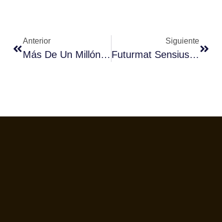
Anterior
Siguiente
Más De Un Millón De Desayunos Para Los Colectivos Más Desfavorecidos Por La Crisis Del Covid-19
Futurmat Sensius Gold: Todas Las Funcionalidades Que El Barista Necesita Gestionadas A Través De Su Display Táctil De 4,7”