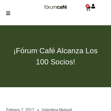
0
ABOUT
la historia
de fórum
¡Fórum Café Alcanza Los
BLOG
el blog
100 Socios!
de fórum
es tu
brújula
MAGAZINE
no es una revista
cualquiera
ASOCIADOS
conoce a nuestros
Febrero 7, 2017
Valentina Malavé