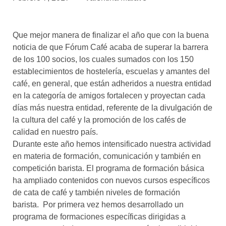
asociados
FORMACIONES
Que mejor manera de finalizar el año que con la buena
el café siempre tiene
algo nuevo que
noticia de que Fórum Café acaba de superar la barrera
enseñarnos
de los 100 socios, los cuales sumados con los 150
establecimientos de hostelería, escuelas y amantes del
BOLSA DE TRABAJO
café, en general, que están adheridos a nuestra entidad
¡te imaginas vivir de tu pasión
en la categoría de amigos fortalecen y proyectan cada
por el café?
días más nuestra entidad, referente de la divulgación de
la cultura del café y la promoción de los cafés de
CONTACTO
calidad en nuestro país.
¡queremos saber
de ti!
Durante este año hemos intensificado nuestra actividad
en materia de formación, comunicación y también en
competición barista. El programa de formación básica
ha ampliado contenidos con nuevos cursos específicos
de cata de café y también niveles de formación
barista. Por primera vez hemos desarrollado un
programa de formaciones específicas dirigidas a