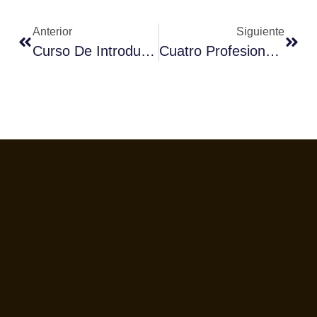
Anterior
Siguiente
Curso De Introducción Al Mundo Del Café – Últimas Plazas
Cuatro Profesionales Españoles Se Graduan En QGrader