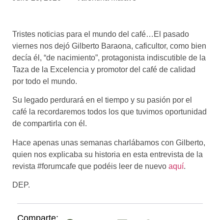
asociados
FORMACIONES
Tristes noticias para el mundo del café…El pasado
el café siempre tiene
algo nuevo que
viernes nos dejó Gilberto Baraona, caficultor, como bien
enseñarnos
decía él, “de nacimiento”, protagonista indiscutible de la
Taza de la Excelencia y promotor del café de calidad
BOLSA DE TRABAJO
por todo el mundo.
¡te imaginas vivir de tu pasión
por el café?
Su legado perdurará en el tiempo y su pasión por el
café la recordaremos todos los que tuvimos oportunidad
CONTACTO
de compartirla con él.
¡queremos saber
de ti!
Hace apenas unas semanas charlábamos con Gilberto,
quien nos explicaba su historia en esta entrevista de la
revista #forumcafe que podéis leer de nuevo
aquí
.
DEP.
Comparte: