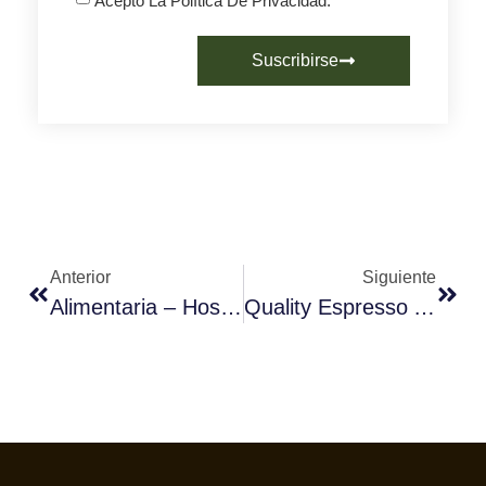
Acepto La Política De Privacidad.
Suscribirse
Anterior
Siguiente
Alimentaria – Hostelco Pospone Su Edición Al Año 2021
Quality Espresso Amplía La Futurmat Ottima Evo Con El Nuevo Modelo De 1 Grupo