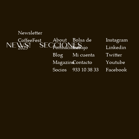
Newsletter
About
Bolsa de
Instagram
CoffeeFest
NEWS!
SECCIONES
Formaciones
trabajo
Linkedin
2025
Blog
Mi cuenta
Twitter
Magazine
Contacto
Youtube
Socios
933 10 38 33
Facebook