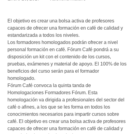
asociados
FORMACIONES
El objetivo es crear una bolsa activa de profesores
el café siempre tiene
algo nuevo que
capaces de ofrecer una formación en café de calidad y
enseñarnos
estandarizada a todos los niveles.
Los formadores homologados podrán ofrecer a nivel
BOLSA DE TRABAJO
personal formación en café. Fórum Café pondrá a su
¡te imaginas vivir de tu pasión
disposición un kit con el contenido de los cursos,
por el café?
pruebas, exámenes y material de apoyo. El 100% de los
beneficios del curso serán para el formador
CONTACTO
homologado.
¡queremos saber
de ti!
Fórum Café convoca la quinta tanda de
Homologaciones Formadores Fórum. Esta
homologación va dirigida a profesionales del sector del
café o afines, a los que se les forma en todos los
conocimientos necesarios para impartir cursos sobre
café. El objetivo es crear una bolsa activa de profesores
capaces de ofrecer una formación en café de calidad y