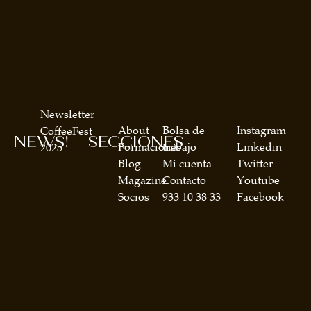
Newsletter
About
Bolsa de
Instagram
CoffeeFest
NEWS!
SECCIONES
Formaciones
trabajo
Linkedin
2025
Blog
Mi cuenta
Twitter
Magazine
Contacto
Youtube
Socios
933 10 38 33
Facebook