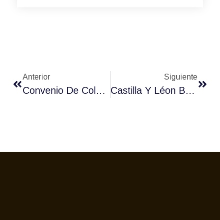
Anterior
Siguiente
Convenio De Colaboración Fórum Café – Universidad De Barcelona
Castilla Y Léon Buscará Al Mejor Barista En Alimentaria – Valladolid