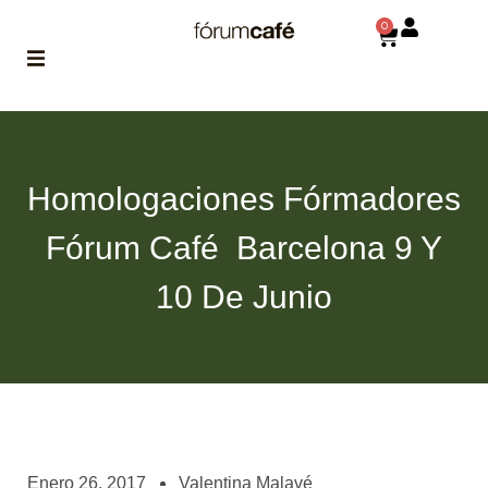
0
ABOUT
la historia
de fórum
Homologaciones Fórmadores
BLOG
Fórum Café  Barcelona 9 Y
el blog
de fórum
es tu
10 De Junio
brújula
MAGAZINE
no es una revista
cualquiera
ASOCIADOS
conoce a nuestros
Enero 26, 2017
Valentina Malavé