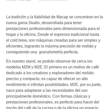
asociados
FORMACIONES
La tradición y la fiabilidad de Macap se concentran en la
el café siempre tiene
algo nuevo que
nueva gama Studio, desarrollada para tener
enseñarnos
prestaciones profesionales pero dimensionada para el
hogar y la oficina. Desde el espresso tradicional hasta
BOLSA DE TRABAJO
el cold brew, son máquinas creadas para ser simples y
¡te imaginas vivir de tu pasión
eficientes, logrando la máxima precisión de molido y
por el café?
consiguiendo una granulometría perfecta.
CONTACTO
En nuestro stand, se podrán observar de cerca los
¡queremos saber
modelos M2M y M2E. El primero es un molino de café
de ti!
dedicado a los creativos y exploradores del molido:
preciso y compacto, es capaz de ofrecer un alto
rendimiento e infinitas posibilidades. M2E, por su parte,
nace para adaptarse a las necesidades del uso
principalmente doméstico. Con formas clásicas y
prestaciones profesionales, es perfecto para hacer del
rincón del café de la cocina o de la oficina un espacio