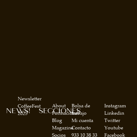
Newsletter
About
Bolsa de
Instagram
CoffeeFest
NEWS!
SECCIONES
Formaciones
trabajo
Linkedin
2025
Blog
Mi cuenta
Twitter
Magazine
Contacto
Youtube
Socios
933 10 38 33
Facebook