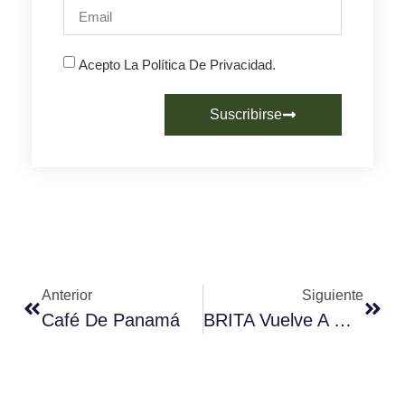
Acepto La Política De Privacidad.
Suscribirse
Anterior
Siguiente
Café De Panamá
BRITA Vuelve A Unir Fuerzas Con La ONG Whale And Dolphin Conservation (WDC) En Su Lucha Contra El Cambio Climático