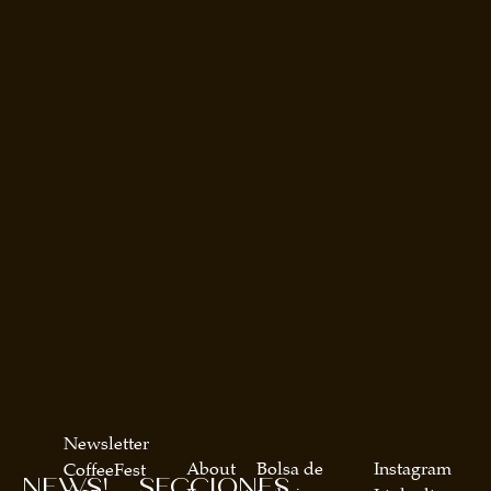
Newsletter
About
Bolsa de
Instagram
CoffeeFest
NEWS!
SECCIONES