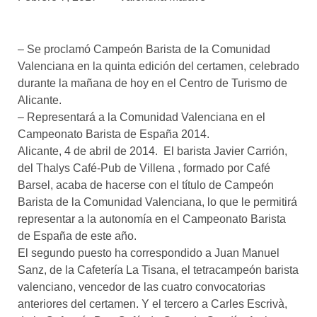
asociados
FORMACIONES
– Se proclamó Campeón Barista de la Comunidad
el café siempre tiene
algo nuevo que
Valenciana en la quinta edición del certamen, celebrado
enseñarnos
durante la mañana de hoy en el Centro de Turismo de
Alicante.
BOLSA DE TRABAJO
– Representará a la Comunidad Valenciana en el
¡te imaginas vivir de tu pasión
Campeonato Barista de España 2014.
por el café?
Alicante, 4 de abril de 2014. El barista Javier Carrión,
del Thalys Café-Pub de Villena , formado por Café
CONTACTO
Barsel, acaba de hacerse con el título de Campeón
¡queremos saber
de ti!
Barista de la Comunidad Valenciana, lo que le permitirá
representar a la autonomía en el Campeonato Barista
de España de este año.
El segundo puesto ha correspondido a Juan Manuel
Sanz, de la Cafetería La Tisana, el tetracampeón barista
valenciano, vencedor de las cuatro convocatorias
anteriores del certamen. Y el tercero a Carles Escrivà,