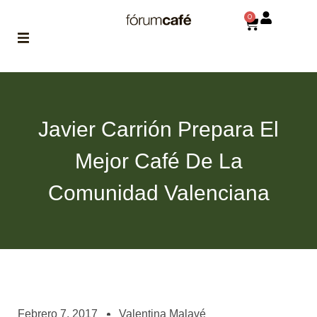
0
ABOUT
la historia
de fórum
Javier Carrión Prepara El
BLOG
Mejor Café De La
el blog
de fórum
es tu
Comunidad Valenciana
brújula
MAGAZINE
no es una revista
cualquiera
ASOCIADOS
conoce a nuestros
Febrero 7, 2017
Valentina Malavé