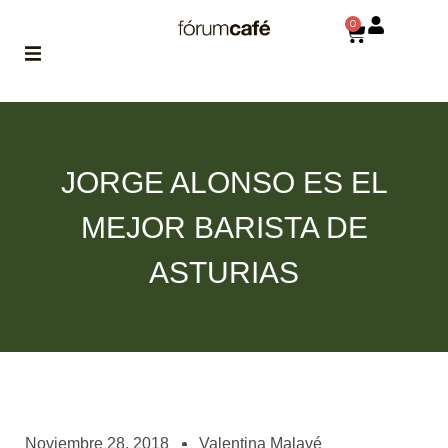
0
ABOUT
la historia
de fórum
JORGE ALONSO ES EL
BLOG
MEJOR BARISTA DE
el blog
de fórum
es tu
ASTURIAS
brújula
MAGAZINE
no es una revista
cualquiera
ASOCIADOS
conoce a nuestros
Noviembre 28, 2018
Valentina Malavé