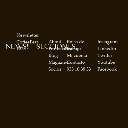
Newsletter
About
Bolsa de
Instagram
CoffeeFest
NEWS!
SECCIONES
Formaciones
trabajo
Linkedin
2025
Blog
Mi cuenta
Twitter
Magazine
Contacto
Youtube
Socios
933 10 38 33
Facebook