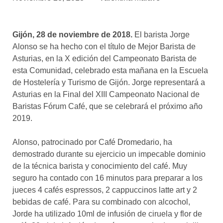
asociados
FORMACIONES
Gijón, 28 de noviembre de 2018.
El barista Jorge
el café siempre tiene
algo nuevo que
Alonso se ha hecho con el título de Mejor Barista de
enseñarnos
Asturias, en la X edición del Campeonato Barista de
esta Comunidad, celebrado esta mañana en la Escuela
BOLSA DE TRABAJO
de Hostelería y Turismo de Gijón. Jorge representará a
¡te imaginas vivir de tu pasión
Asturias en la Final del XIII Campeonato Nacional de
por el café?
Baristas Fórum Café, que se celebrará el próximo año
2019.
CONTACTO
¡queremos saber
de ti!
Alonso, patrocinado por Café Dromedario, ha
demostrado durante su ejercicio un impecable dominio
de la técnica barista y conocimiento del café. Muy
seguro ha contado con 16 minutos para preparar a los
jueces 4 cafés espressos, 2 cappuccinos latte art y 2
bebidas de café. Para su combinado con alcochol,
Jorde ha utilizado 10ml de infusión de ciruela y flor de