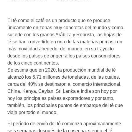
asociados
FORMACIONES
El té como el café es un producto que se produce
el café siempre tiene
algo nuevo que
únicamente en zonas muy concretas del mundo y como
enseñarnos
sucede con los granos Arábica y Robusta, las hojas de
té se han convertido en una de las materias primas con
BOLSA DE TRABAJO
más movilidad alrededor del mundo, en su trayecto
¡te imaginas vivir de tu pasión
desde los países de origen a los países consumidores
por el café?
de los cinco continentes.
Se estima que en 2020, la producción mundial de té
CONTACTO
alcanzó los 6,71 millones de toneladas, de las cuales,
¡queremos saber
de ti!
cerca del 40% se destinaron al comercio internacional.
China, Kenya, Ceylan, Sri Lanka e India son hoy por
hoy los principales países exportadores y por tanto,
también, los principales puntos de embarque del té que
viaja por todo el mundo.
El período de envío del té comienza aproximadamente
seis semanas después de la cosecha, siendo el té