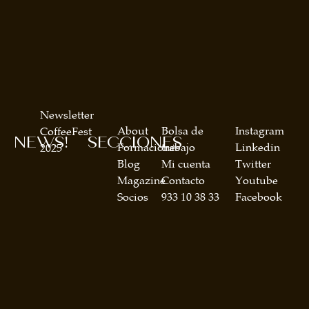
Newsletter
About
Bolsa de
Instagram
CoffeeFest
NEWS!
SECCIONES
Formaciones
trabajo
Linkedin
2025
Blog
Mi cuenta
Twitter
Magazine
Contacto
Youtube
Socios
933 10 38 33
Facebook