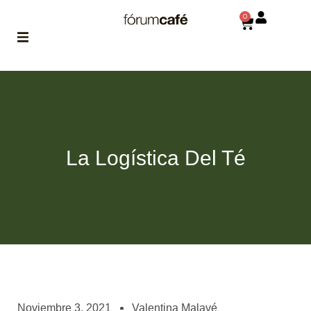
0
ABOUT
la historia
de fórum
BLOG
La Logística Del Té
el blog
de fórum
es tu
brújula
MAGAZINE
no es una revista
cualquiera
ASOCIADOS
conoce a nuestros
Noviembre 3, 2021
Valentina Malavé