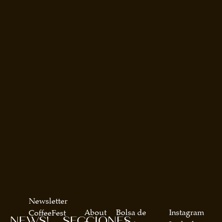
Newsletter
About
Bolsa de
Instagram
CoffeeFest
NEWS!
SECCIONES