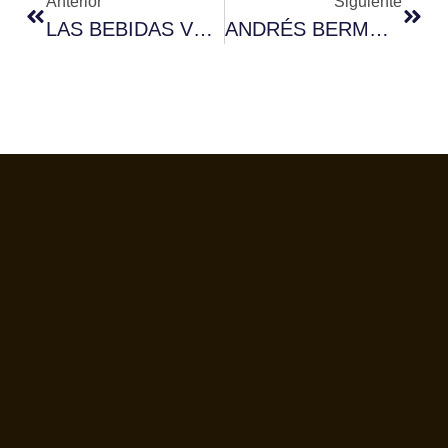
Anterior
Siguiente
LAS BEBIDAS VEGETALES, UN MERCADO AL ALZA
ANDRÉS BERMÚDEZ, NUEVO PRESIDENTE DE AECAFÉ