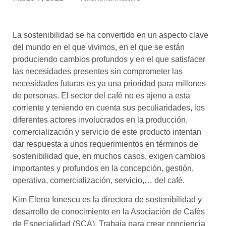
asociados
FORMACIONES
La sostenibilidad se ha convertido en un aspecto clave
el café siempre tiene
algo nuevo que
del mundo en el que vivimos, en el que se están
enseñarnos
produciendo cambios profundos y en el que satisfacer
las necesidades presentes sin comprometer las
BOLSA DE TRABAJO
necesidades futuras es ya una prioridad para millones
¡te imaginas vivir de tu pasión
de personas. El sector del café no es ajeno a esta
por el café?
corriente y teniendo en cuenta sus peculiaridades, los
diferentes actores involucrados en la producción,
CONTACTO
comercialización y servicio de este producto intentan
¡queremos saber
de ti!
dar respuesta a unos requerimientos en términos de
sostenibilidad que, en muchos casos, exigen cambios
importantes y profundos en la concepción, gestión,
operativa, comercialización, servicio,… del café.
Kim Elena Ionescu es la directora de sostenibilidad y
desarrollo de conocimiento en la Asociación de Cafés
de Especialidad (SCA). Trabaja para crear conciencia