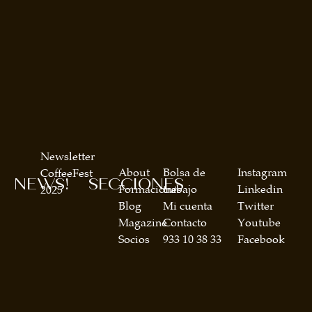
Newsletter
About
Bolsa de
Instagram
CoffeeFest
NEWS!
SECCIONES
Formaciones
trabajo
Linkedin
2025
Blog
Mi cuenta
Twitter
Magazine
Contacto
Youtube
Socios
933 10 38 33
Facebook