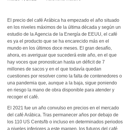
asociados
FORMACIONES
El precio del café Arábica ha empezado el año situado
el café siempre tiene
algo nuevo que
en los niveles máximos de la última década y según un
enseñarnos
estudio de la Agencia de la Energía de EEUU, el café
es ya el producto que se ha encarecido más en el
BOLSA DE TRABAJO
mundo en los últimos doce meses. El gran desafío,
¡te imaginas vivir de tu pasión
ahora, es averiguar que sucederá este año, en el que
por el café?
hay voces que pronostican hasta un déficit de 7
millones de sacos y en el que todavía quedan
CONTACTO
cuestiones por resolver como la falta de contenedores o
¡queremos saber
de ti!
una pandemia que, aunque a la baja, sigue poniendo
en riesgo la mano de obra disponible para atender y
recoger el café.
El 2021 fue un año convulso en precios en el mercado
del café Arábica. Tras permanecer años por debajo de
los 110 US Cents/lb o incluso en determinados periodos
a niveles inferiores a este margen, los futuros del café