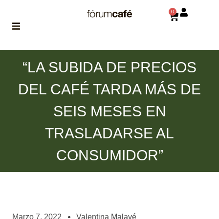
0
ABOUT
“LA SUBIDA DE PRECIOS
la historia
de fórum
DEL CAFÉ TARDA MÁS DE
BLOG
SEIS MESES EN
el blog
de fórum
es tu
TRASLADARSE AL
brújula
CONSUMIDOR”
MAGAZINE
no es una revista
cualquiera
ASOCIADOS
conoce a nuestros
Marzo 7, 2022
Valentina Malavé