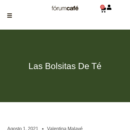
0
ABOUT
la historia
de fórum
BLOG
Las Bolsitas De Té
el blog
de fórum
es tu
brújula
MAGAZINE
no es una revista
cualquiera
ASOCIADOS
conoce a nuestros
Agosto 1, 2021
Valentina Malavé