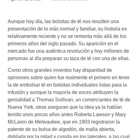
asociados
FORMACIONES
Aunque hoy día, las bolsitas de té nos resulten una
el café siempre tiene
algo nuevo que
presentación de lo más normal y familiar, su historia es
enseñarnos
relativamente reciente y no se remonta más allá de los
primeros años del siglo pasado. Su aparición en el
BOLSA DE TRABAJO
mercado fue una auténtica revolución y hoy millones de
¡te imaginas vivir de tu pasión
personas al día preparan su taza de té con una de ellas.
por el café?
Como otros grandes inventos hay disparidad de
CONTACTO
opiniones sobre quien fue realmente el primero en tener
¡queremos saber
la de embolsar té en bolsitas individuales listas para la
de ti!
infusión y aunque la mayoría de voces atribuyen la
genialidad a Thomas Sullivan, un comerciantes de té de
Nueva York, otras aseguran que la idea ya la habían
tenido unos pocos años antes Roberta Lawson y Mary
McLaren de Melwaukee, que en 1903 registraron la
patente de su bolsa de algodón, de malla abierta,
doblada por la mitad y cosida en los laterales, a las cual