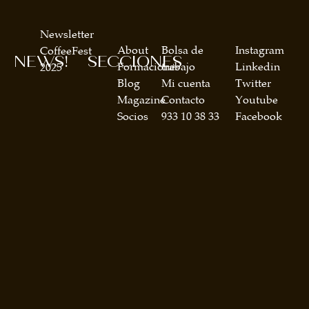
Newsletter
About
Bolsa de
Instagram
CoffeeFest
NEWS!
SECCIONES
Formaciones
trabajo
Linkedin
2025
Blog
Mi cuenta
Twitter
Magazine
Contacto
Youtube
Socios
933 10 38 33
Facebook