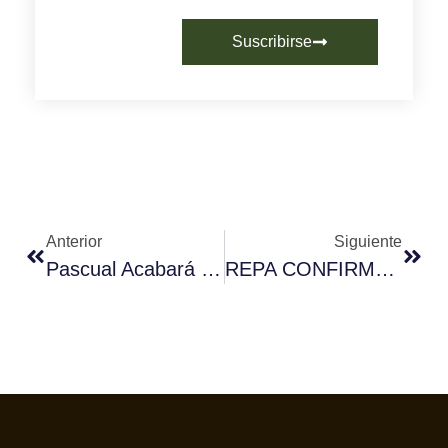
Suscribirse
Anterior
Siguiente
Pascual Acabará Con El Azúcar En El Tueste De Sus Cafés Mocay
REPA CONFIRMA SU APOYO A TODOS LOS BARISTAS PARTICIPANDO EN EL WORLD OF COFFEE