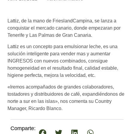
asociados
FORMACIONES
Lattiz, de la mano de FrieslandCampina, se lanza a
el café siempre tiene
algo nuevo que
conquistar el mercado canario, donde empezaran por
enseñarnos
Tenerife y Las Palmas de Gran Canaria.
BOLSA DE TRABAJO
Lattiz es un concepto para emulsionar leche, es una
¡te imaginas vivir de tu pasión
solución inteligente para vender mas y aumentar
por el café?
INGRESOS con nuevos combinados, consigue
homogeneidad en el resultado final, calidad estable,
CONTACTO
higiene perfecta, mejora la velocidad, etc.
¡queremos saber
de ti!
«Iremos acompañados de grandes colaboradores,
tostadores y distribuidores de café, expandiéndonos de
norte a sur en las islas», nos comenta su Country
Manager, Ricardo Blanco.
Comparte: