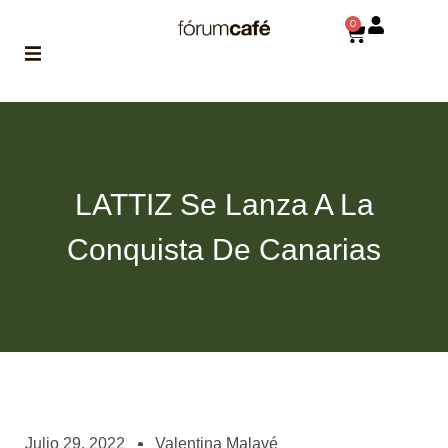
0
ABOUT
la historia
de fórum
LATTIZ Se Lanza A La
BLOG
el blog
Conquista De Canarias
de fórum
es tu
brújula
MAGAZINE
no es una revista
cualquiera
ASOCIADOS
conoce a nuestros
Julio 29, 2022
Valentina Malavé