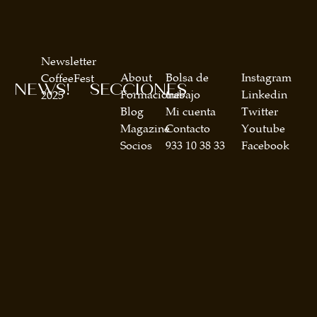
Newsletter
About
Bolsa de
Instagram
CoffeeFest
NEWS!
SECCIONES
Formaciones
trabajo
Linkedin
2025
Blog
Mi cuenta
Twitter
Magazine
Contacto
Youtube
Socios
933 10 38 33
Facebook