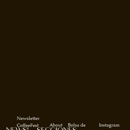
Newsletter
About
Bolsa de
Instagram
CoffeeFest
NEWS!
SECCIONES