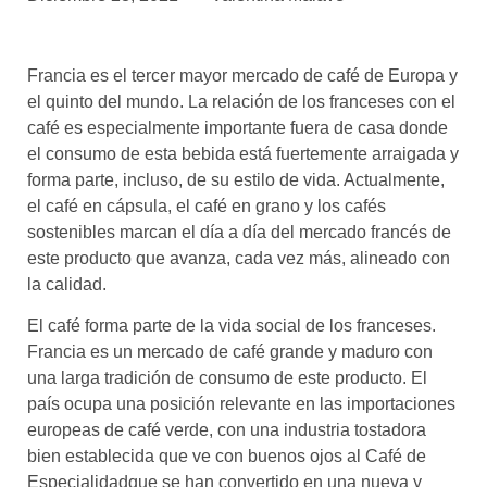
asociados
FORMACIONES
Francia es el tercer mayor mercado de café de Europa y
el café siempre tiene
algo nuevo que
el quinto del mundo. La relación de los franceses con el
enseñarnos
café es especialmente importante fuera de casa donde
el consumo de esta bebida está fuertemente arraigada y
BOLSA DE TRABAJO
forma parte, incluso, de su estilo de vida. Actualmente,
¡te imaginas vivir de tu pasión
el café en cápsula, el café en grano y los cafés
por el café?
sostenibles marcan el día a día del mercado francés de
este producto que avanza, cada vez más, alineado con
CONTACTO
la calidad.
¡queremos saber
de ti!
El café forma parte de la vida social de los franceses.
Francia es un mercado de café grande y maduro con
una larga tradición de consumo de este producto. El
país ocupa una posición relevante en las importaciones
europeas de café verde, con una industria tostadora
bien establecida que ve con buenos ojos al Café de
Especialidadque se han convertido en una nueva y