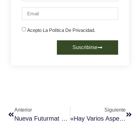
Acepto La Política De Privacidad.
Suscribirse
Anterior
Siguiente
Nueva Futurmat Sensius One
«Hay Varios Aspectos Relacionados Con El Sabor Del Café Que Todavía No Hemos Logrado Entender» MARIO FERNÁNDEZ, Director Técnico SCA