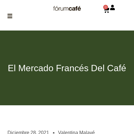
0
ABOUT
la historia
de fórum
BLOG
El Mercado Francés Del Café
el blog
de fórum
es tu
brújula
MAGAZINE
no es una revista
cualquiera
ASOCIADOS
conoce a nuestros
Diciembre 28, 2021
Valentina Malavé