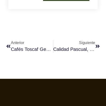
Anterior
Siguiente
Cafés Toscaf Gestiona La Planta De Pravia En Tiempo Real Desde Cualquier Lugar El Mundo
Calidad Pascual, Único Gran Fabricante Con Todas Sus Granjas Certificadas En Bienestar Animal