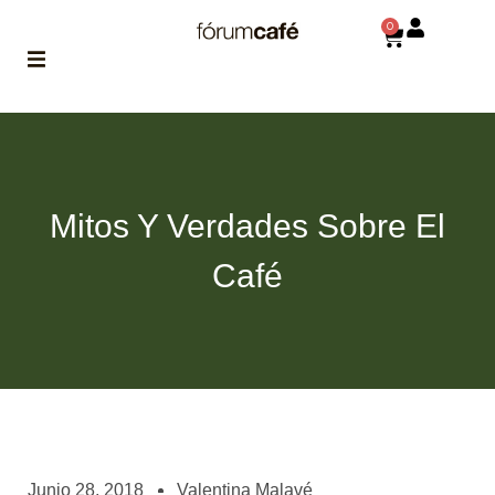
0
ABOUT
la historia
de fórum
Mitos Y Verdades Sobre El
BLOG
el blog
Café
de fórum
es tu
brújula
MAGAZINE
no es una revista
cualquiera
ASOCIADOS
conoce a nuestros
Junio 28, 2018
Valentina Malavé