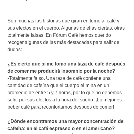
asociados
FORMACIONES
Son muchas las historias que giran en torno al café y
el café siempre tiene
algo nuevo que
sus efectos en el cuerpo. Algunas de ellas ciertas, otras
enseñarnos
totalmente falsas. En Fórum Café hemos querido
recoger algunas de las más destacadas para salir de
BOLSA DE TRABAJO
dudas:
¡te imaginas vivir de tu pasión
por el café?
¿Es cierto que si me tomo una taza de café después
de comer me producirá insomnio por la noche?
CONTACTO
-Totalmente falso. Una taza de café contiene una
¡queremos saber
de ti!
cantidad de cafeína que el cuerpo elimina en un
promedio de entre 5 y 7 horas, por lo que no debemos
sufrir por sus efectos a la hora del sueño. ¡Lo mejor es
beber café para reconfortarnos después de comer!
¿Dónde encontramos una mayor concentración de
cafeína: en el café espresso o en el americano?