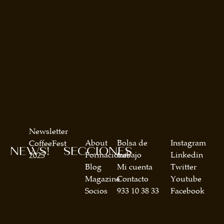
Newsletter
About
Bolsa de
Instagram
CoffeeFest
NEWS!
SECCIONES
Formaciones
trabajo
Linkedin
2025
Blog
Mi cuenta
Twitter
Magazine
Contacto
Youtube
Socios
933 10 38 33
Facebook