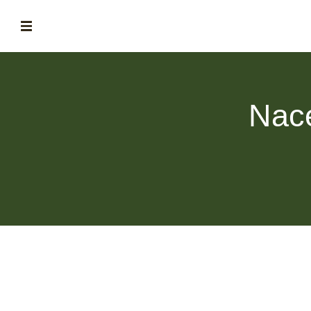
ABOUT
la historia de fórum
Nace
BLOG
el blog de fórum es tu brújula
MAGAZINE
no es una revista cualquiera
ASOCIADOS
conoce a nuestros asociados
FORMACIONES
el café siempre tiene algo nuevo que enseñarnos