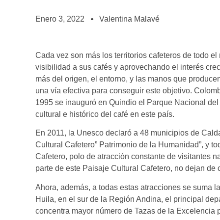
BOLSA DE TRABAJO
¡te imaginas vivir de tu pasión por el café?
Enero 3, 2022
Valentina Malavé
CONTACTO
¡queremos saber de ti!
Cada vez son más los territorios cafeteros de todo
visibilidad a sus cafés y aprovechando el interés cr
más del origen, el entorno, y las manos que produce
una vía efectiva para conseguir este objetivo. Colom
1995 se inauguró en Quindio el Parque Nacional del 
cultural e histórico del café en este país.
En 2011, la Unesco declaró a 48 municipios de Caldas
Cultural Cafetero” Patrimonio de la Humanidad”, y tod
Cafetero, polo de atracción constante de visitantes n
parte de este Paisaje Cultural Cafetero, no dejan de 
Ahora, además, a todas estas atracciones se suma la
Huila, en el sur de la Región Andina, el principal d
concentra mayor número de Tazas de la Excelencia p