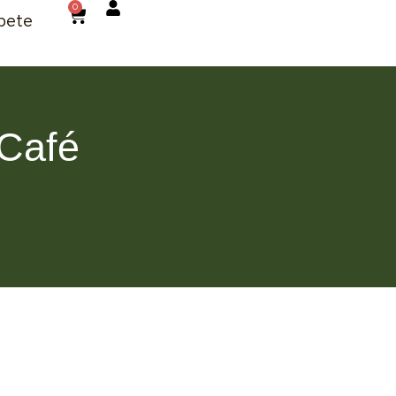
0
bete
 Café