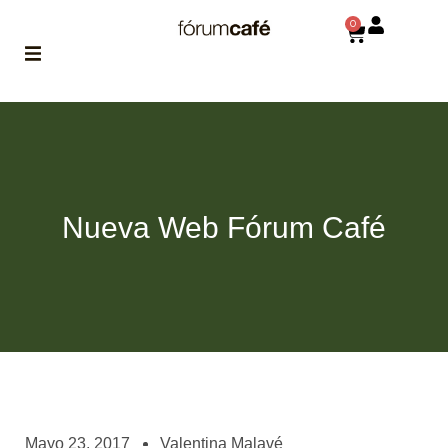
0
ABOUT
la historia
de fórum
BLOG
Nueva Web Fórum Café
el blog
de fórum
es tu
brújula
MAGAZINE
no es una revista
cualquiera
ASOCIADOS
conoce a nuestros
Mayo 23, 2017
Valentina Malavé