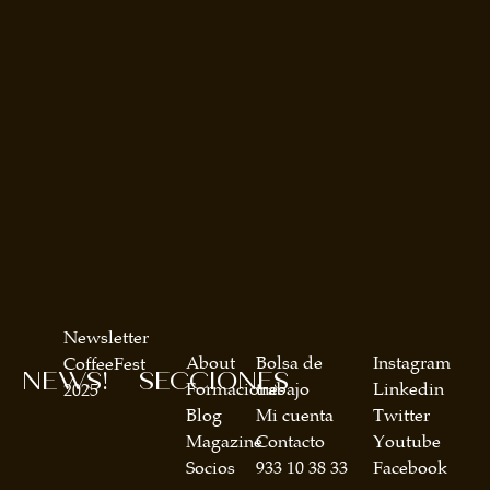
Newsletter
About
Bolsa de
Instagram
CoffeeFest
NEWS!
SECCIONES
Formaciones
trabajo
Linkedin
2025
Blog
Mi cuenta
Twitter
Magazine
Contacto
Youtube
Socios
933 10 38 33
Facebook