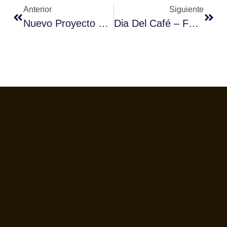
Anterior
Siguiente
Nuevo Proyecto Para Crear Té De Pulpa De Café Y Reutilizar El Agua
Dia Del Café – Federación Española Del Café En El Casino De Madrid