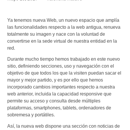
asociados
FORMACIONES
Ya tenemos nueva Web, un nuevo espacio que amplía
el café siempre tiene
algo nuevo que
las funcionalidades respecto a la web antigua, renueva
enseñarnos
totalmente su imagen y nace con la voluntad de
convertirse en la sede virtual de nuestra entidad en la
BOLSA DE TRABAJO
red.
¡te imaginas vivir de tu pasión
por el café?
Durante mucho tiempo hemos trabajado en este nuevo
sitio, definiendo secciones, uso y navegación con el
CONTACTO
objetivo de que todos los que la visiten puedan sacar el
¡queremos saber
mayor y mejor partido, y es por ello que hemos
de ti!
incorporado cambios importantes respecto a nuestra
web anterior, incluida la capacidad responsive que
permite su acceso y consulta desde múltiples
plataformas, smartphones, tablets, ordenadores de
sobremesa y portátiles.
Así, la nueva web dispone una sección con noticias de