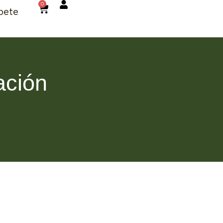
0
bete
ación