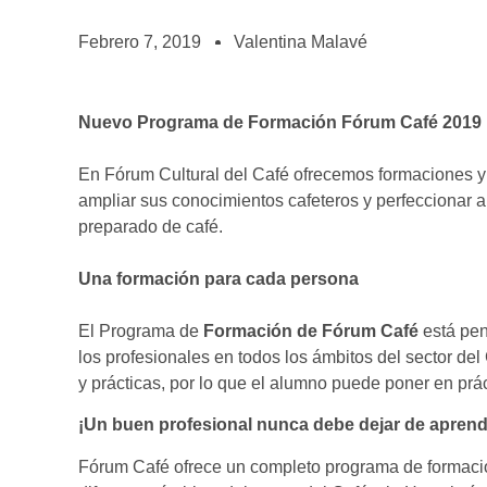
BOLSA DE TRABAJO
¡te imaginas vivir de tu pasión por el café?
Febrero 7, 2019
Valentina Malavé
CONTACTO
¡queremos saber de ti!
Nuevo Programa de Formación Fórum Café 2019
En Fórum Cultural del Café ofrecemos formaciones y
ampliar sus conocimientos cafeteros y perfeccionar a
preparado de café.
Una formación para cada persona
El Programa de
Formación de Fórum Café
está pen
los profesionales en todos los ámbitos del sector del
y prácticas, por lo que el alumno puede poner en prá
¡Un buen profesional nunca debe dejar de aprend
Fórum Café ofrece un completo programa de formación