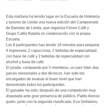
asociados
FORMACIONES
Esta mañana ha tenido lugar en la Escuela de Hoteleria
el café siempre tiene
algo nuevo que
y turismo de Lleida una nueva edición del Campeonato
enseñarnos
de Baristas de Lleida, que organiza Fórum Café y
Grupo Cafés Batalla en colaboración con la propia
BOLSA DE TRABAJO
Escuela.
¡te imaginas vivir de tu pasión
Los 8 participantes han tenido 16 minutos para preparar
por el café?
4 espressos, 2 capuccinos, 2 bebidas de especialidad
con base de café y 2 bebidas de especialidad con
CONTACTO
alcohol y base de café.
¡queremos saber
de ti!
El jurado, compuesto por 5 miembros, un juez lider, dos
jueces sensoriales y dos técnicos, han sido los
encargados de evaluar el buen nivel que han
demostrado todos los participantes.
El ganador ha sido, después de una competición muy
disputada ante gran presencia de público, Pablo Alonso
quién, junto con la segunda clasificada, Eva Goñalons,