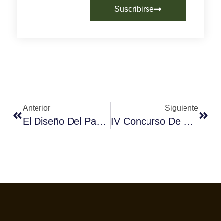
Suscribirse
Anterior
Siguiente
El Diseño Del Packaging De Las Cápsulas Compostables Para Cafés Baqué Ha Recibido El Premio Latampack 2019 Al Mejor Packaging Ecofriendly
IV Concurso De Fotografía Fórum Café