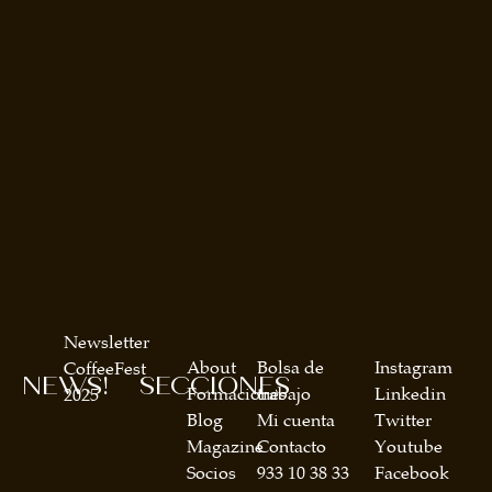
Newsletter
About
Bolsa de
Instagram
CoffeeFest
NEWS!
SECCIONES
Formaciones
trabajo
Linkedin
2025
Blog
Mi cuenta
Twitter
Magazine
Contacto
Youtube
Socios
933 10 38 33
Facebook