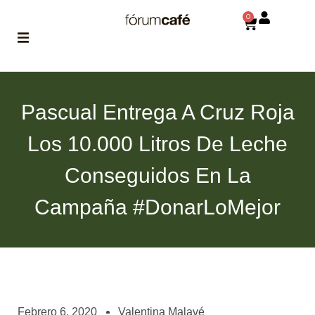
0
ABOUT
la historia
Pascual Entrega A Cruz Roja
de fórum
Los 10.000 Litros De Leche
BLOG
el blog
Conseguidos En La
de fórum
es tu
brújula
Campaña #DonarLoMejor
MAGAZINE
no es una revista
cualquiera
ASOCIADOS
conoce a nuestros
Febrero 6, 2020
Valentina Malavé