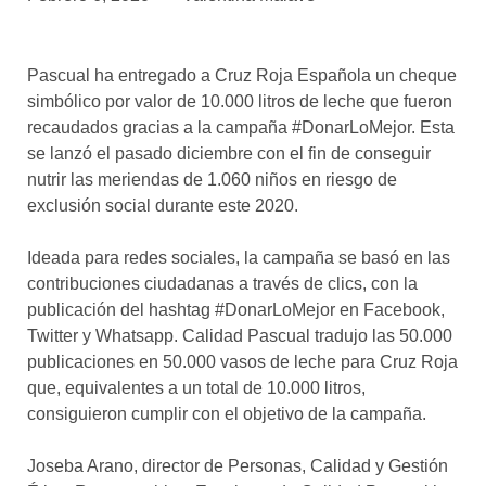
asociados
FORMACIONES
Pascual ha entregado a Cruz Roja Española un cheque
el café siempre tiene
algo nuevo que
simbólico por valor de 10.000 litros de leche que fueron
enseñarnos
recaudados gracias a la campaña #DonarLoMejor. Esta
se lanzó el pasado diciembre con el fin de conseguir
BOLSA DE TRABAJO
nutrir las meriendas de 1.060 niños en riesgo de
¡te imaginas vivir de tu pasión
exclusión social durante este 2020.
por el café?
Ideada para redes sociales, la campaña se basó en las
CONTACTO
contribuciones ciudadanas a través de clics, con la
¡queremos saber
de ti!
publicación del hashtag #DonarLoMejor en Facebook,
Twitter y Whatsapp. Calidad Pascual tradujo las 50.000
publicaciones en 50.000 vasos de leche para Cruz Roja
que, equivalentes a un total de 10.000 litros,
consiguieron cumplir con el objetivo de la campaña.
Joseba Arano, director de Personas, Calidad y Gestión