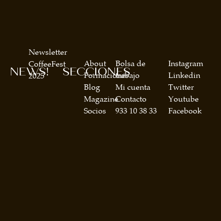
Newsletter
About
Bolsa de
Instagram
CoffeeFest
NEWS!
SECCIONES
Formaciones
trabajo
Linkedin
2025
Blog
Mi cuenta
Twitter
Magazine
Contacto
Youtube
Socios
933 10 38 33
Facebook