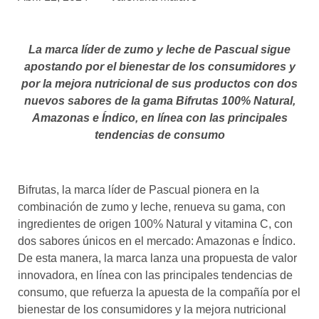
asociados
FORMACIONES
La marca líder de zumo y leche de Pascual sigue
el café siempre tiene
algo nuevo que
apostando por el bienestar de los consumidores y
enseñarnos
por la mejora nutricional de sus productos con dos
nuevos sabores de la gama Bifrutas 100% Natural,
BOLSA DE TRABAJO
Amazonas e Índico, en línea con las principales
¡te imaginas vivir de tu pasión
tendencias de consumo
por el café?
CONTACTO
¡queremos saber
Bifrutas, la marca líder de Pascual pionera en la
de ti!
combinación de zumo y leche, renueva su gama, con
ingredientes de origen 100% Natural y vitamina C, con
dos sabores únicos en el mercado: Amazonas e Índico.
De esta manera, la marca lanza una propuesta de valor
innovadora, en línea con las principales tendencias de
consumo, que refuerza la apuesta de la compañía por el
bienestar de los consumidores y la mejora nutricional