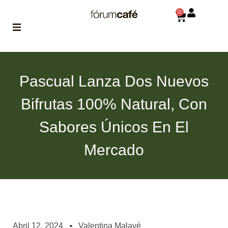
0
ABOUT
la historia
Pascual Lanza Dos Nuevos
de fórum
Bifrutas 100% Natural, Con
BLOG
el blog
Sabores Únicos En El
de fórum
es tu
brújula
Mercado
MAGAZINE
no es una revista
cualquiera
ASOCIADOS
conoce a nuestros
Abril 12, 2024
Valentina Malavé