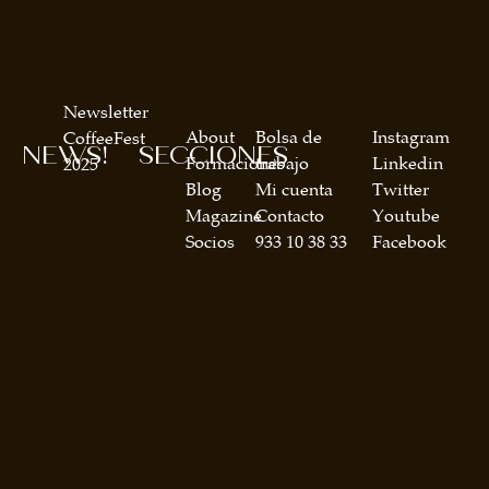
Newsletter
About
Bolsa de
Instagram
CoffeeFest
NEWS!
SECCIONES
Formaciones
trabajo
Linkedin
2025
Blog
Mi cuenta
Twitter
Magazine
Contacto
Youtube
Socios
933 10 38 33
Facebook