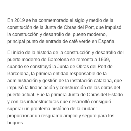
asociados
FORMACIONES
En 2019 se ha conmemorado el siglo y medio de la
el café siempre tiene
algo nuevo que
constitución de la Junta de Obras del Port, que impulsó
enseñarnos
la construcción y desarrollo del puerto moderno,
principal punto de entrada de café verde en España.
BOLSA DE TRABAJO
¡te imaginas vivir de tu pasión
El inicio de la historia de la construcción y desarrollo del
por el café?
puerto moderno de Barcelona se remonta a 1869,
cuando se constituyó la Junta de Obras del Port de
CONTACTO
Barcelona, la primera entidad responsable de la
¡queremos saber
administración y gestión de la instalación catalana, que
de ti!
impulsó la financiación y construcción de las obras del
puerto actual. Fue la primera Junta de Obras del Estado
y con las infraestructuras que desarrolló consiguió
superar un problema histórico de la ciudad:
proporcionar un resguardo amplio y seguro para los
buques.