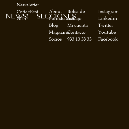
Newsletter
About
Bolsa de
Instagram
CoffeeFest
NEWS!
SECCIONES
Formaciones
trabajo
Linkedin
2025
Blog
Mi cuenta
Twitter
Magazine
Contacto
Youtube
Socios
933 10 38 33
Facebook