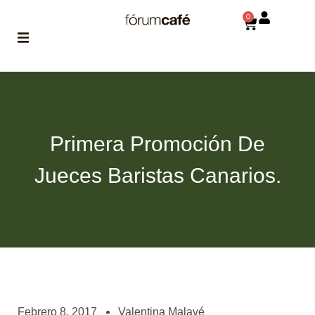
0
ABOUT
la historia
de fórum
Primera Promoción De
BLOG
el blog
Jueces Baristas Canarios.
de fórum
es tu
brújula
MAGAZINE
no es una revista
cualquiera
ASOCIADOS
conoce a nuestros
Febrero 8, 2017
Valentina Malavé