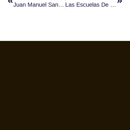
Juan Manuel Sanz, Campeón Barista De La Comunidad Valenciana
Las Escuelas De Hostelería De Cataluña Con Fórum Café