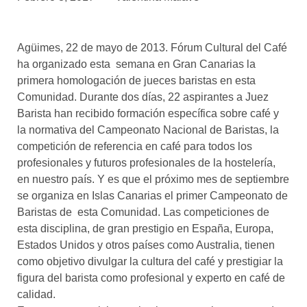
asociados
FORMACIONES
Agüimes, 22 de mayo de 2013. Fórum Cultural del Café
el café siempre tiene
algo nuevo que
ha organizado esta semana en Gran Canarias la
enseñarnos
primera homologación de jueces baristas en esta
Comunidad. Durante dos días, 22 aspirantes a Juez
BOLSA DE TRABAJO
Barista han recibido formación específica sobre café y
¡te imaginas vivir de tu pasión
la normativa del Campeonato Nacional de Baristas, la
por el café?
competición de referencia en café para todos los
profesionales y futuros profesionales de la hostelería,
CONTACTO
en nuestro país. Y es que el próximo mes de septiembre
¡queremos saber
de ti!
se organiza en Islas Canarias el primer Campeonato de
Baristas de esta Comunidad. Las competiciones de
esta disciplina, de gran prestigio en España, Europa,
Estados Unidos y otros países como Australia, tienen
como objetivo divulgar la cultura del café y prestigiar la
figura del barista como profesional y experto en café de
calidad.