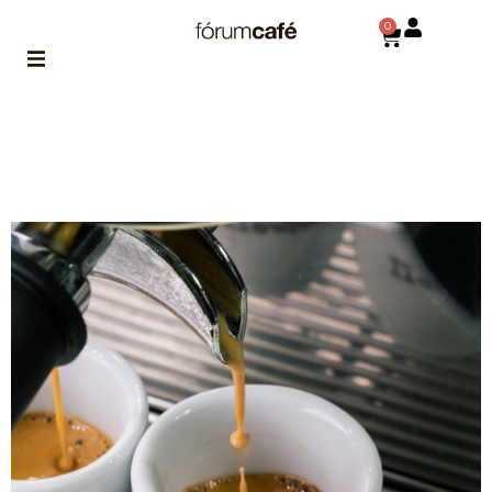
0
ABOUT
la historia
de fórum
BLOG
el blog
de fórum
es tu
brújula
MAGAZINE
no es una revista
cualquiera
ASOCIADOS
conoce a nuestros