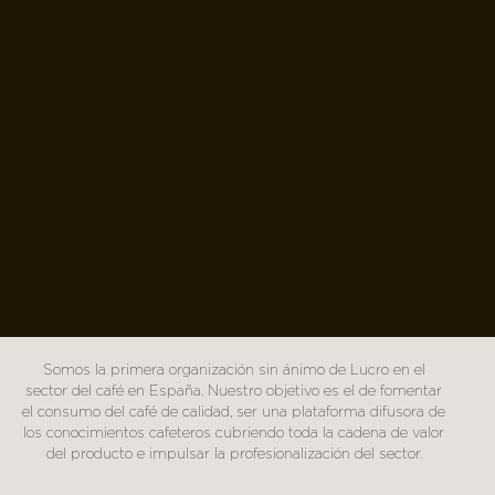
Somos la primera organización sin ánimo de Lucro en el
sector del café en España. Nuestro objetivo es el de fomentar
el consumo del café de calidad, ser una plataforma difusora de
los conocimientos cafeteros cubriendo toda la cadena de valor
del producto e impulsar la profesionalización del sector.