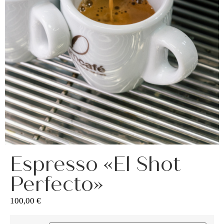
asociados
FORMACIONES
el café siempre tiene
algo nuevo que
enseñarnos
BOLSA DE TRABAJO
¡te imaginas vivir de tu pasión
por el café?
CONTACTO
¡queremos saber
de ti!
Espresso «El Shot
Perfecto»
100,00
€