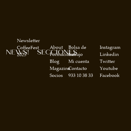
Newsletter
About
Bolsa de
Instagram
CoffeeFest
NEWS!
SECCIONES
Formaciones
trabajo
Linkedin
2025
Blog
Mi cuenta
Twitter
Magazine
Contacto
Youtube
Socios
933 10 38 33
Facebook