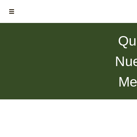
ABOUT
Qu
la historia de fórum
BLOG
Nue
el blog de fórum es tu brújula
MAGAZINE
Me
no es una revista cualquiera
ASOCIADOS
conoce a nuestros asociados
FORMACIONES
el café siempre tiene algo nuevo que enseñarnos