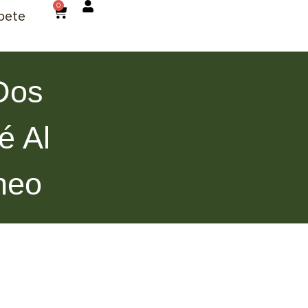
0
bete
Dos
é Al
neo