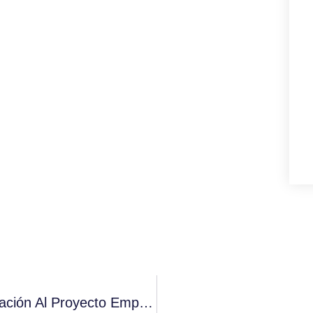
Cafés Candelas, Premio Galicia Alimentación Al Proyecto Empresarial 2018