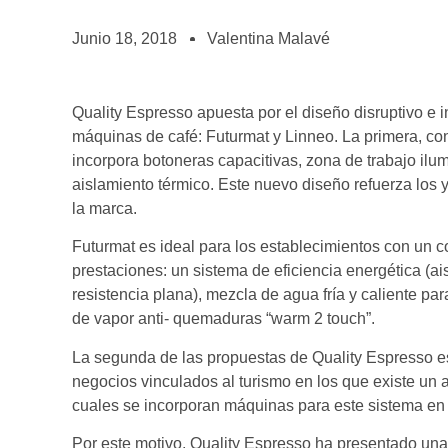
BOLSA DE TRABAJO
¡te imaginas vivir de tu pasión por el café?
Junio 18, 2018
Valentina Malavé
CONTACTO
¡queremos saber de ti!
Quality Espresso apuesta por el diseño disruptivo e
máquinas de café: Futurmat y Linneo. La primera, con 
incorpora botoneras capacitivas, zona de trabajo il
aislamiento térmico. Este nuevo diseño refuerza los 
la marca.
Futurmat es ideal para los establecimientos con un
prestaciones: un sistema de eficiencia energética (ai
resistencia plana), mezcla de agua fría y caliente pa
de vapor anti- quemaduras “warm 2 touch”.
La segunda de las propuestas de Quality Espresso e
negocios vinculados al turismo en los que existe un
cuales se incorporan máquinas para este sistema en 
Por este motivo, Quality Espresso ha presentado un