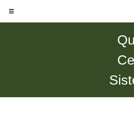
ABOUT
Qu
la historia de fórum
BLOG
Ce
el blog de fórum es tu brújula
MAGAZINE
Sis
no es una revista cualquiera
ASOCIADOS
conoce a nuestros asociados
FORMACIONES
el café siempre tiene algo nuevo que enseñarnos