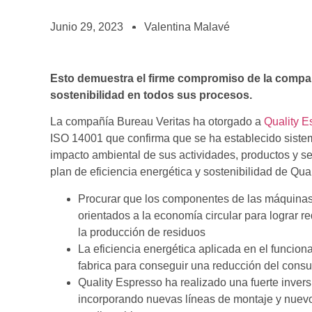
BOLSA DE TRABAJO
¡te imaginas vivir de tu pasión por el café?
Junio 29, 2023
Valentina Malavé
CONTACTO
¡queremos saber de ti!
Esto demuestra el firme compromiso de la compañ
sostenibilidad en todos sus procesos.
La compañía Bureau Veritas ha otorgado a
Quality E
ISO 14001 que confirma que se ha establecido sistema e
impacto ambiental de sus actividades, productos y ser
plan de eficiencia energética y sostenibilidad de Qua
Procurar que los componentes de las máquinas 
orientados a la economía circular para lograr 
la producción de residuos
La eficiencia energética aplicada en el funcio
fabrica para conseguir una reducción del consum
Quality Espresso ha realizado una fuerte inver
incorporando nuevas líneas de montaje y nuev