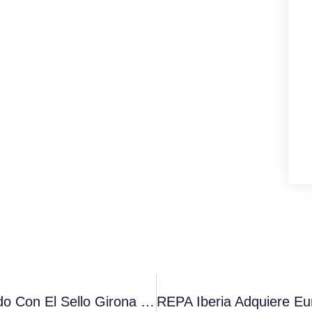
Cafès Cornellà Vuelve A Ser Galardonado Con El Sello Girona Excel.lent