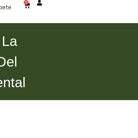
0
bete
 La
Del
ntal