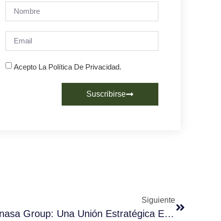
Acepto La Política De Privacidad.
Suscribirse
Siguiente
REPA Iberia Adquiere Eunasa Group: Una Unión Estratégica En Beneficio De Los Clientes Y Socios