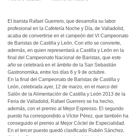
asociados
FORMACIONES
El barista Rafael Guerrero, que desarrolla su labor
el café siempre tiene
algo nuevo que
profesional en la Cafetería Noche y Día, de Valladolid,
enseñarnos
acaba de convertirse en el campeón del VI Campeonato
de Baristas de Castilla y León. Con ello se convierte,
BOLSA DE TRABAJO
además, en quien representará a Castilla y León en la
¡te imaginas vivir de tu pasión
final del Campeonato Nacional de Baristas, que este
por el café?
año se celebrará en el ámbito de la San Sebastián
Gastronomika, entre los días 6 y 9 de octubre.
CONTACTO
En la final del Campeonato de Baristas de Castilla y
¡queremos saber
de ti!
León, celebrada ayer, 12 de marzo, en el marco del
Salón de la Alimentación de Castilla y León 2013 de la
Feria de Valladolid, Rafael Guerrero se ha hecho,
además, con el premio al Mejor Espresso. El segundo
puesto ha correspondido a Víctor Pérez, que también ha
conseguido el premio al Mejor Cóctel de Especialidad.
En el tercer puesto quedó clasificado Rubén Sánchez.