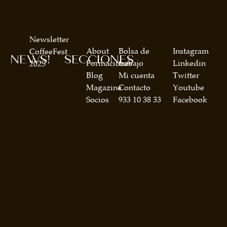
Newsletter
About
Bolsa de
Instagram
CoffeeFest
NEWS!
SECCIONES
Formaciones
trabajo
Linkedin
2025
Blog
Mi cuenta
Twitter
Magazine
Contacto
Youtube
Socios
933 10 38 33
Facebook