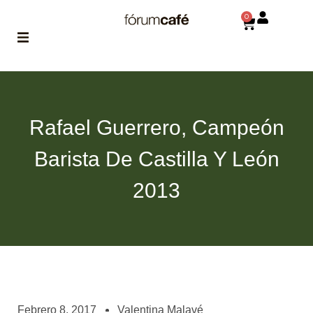
0
ABOUT
la historia
de fórum
Rafael Guerrero, Campeón
BLOG
Barista De Castilla Y León
el blog
de fórum
es tu
2013
brújula
MAGAZINE
no es una revista
cualquiera
ASOCIADOS
conoce a nuestros
Febrero 8, 2017
Valentina Malavé