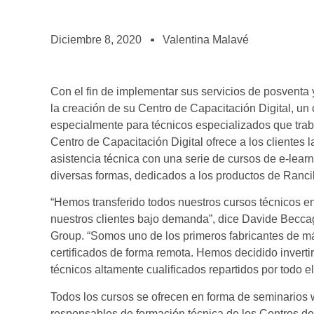
BOLSA DE TRABAJO
¡te imaginas vivir de tu pasión por el café?
Diciembre 8, 2020
Valentina Malavé
CONTACTO
¡queremos saber de ti!
Con el fin de implementar sus servicios de posventa 
la creación de su Centro de Capacitación Digital, un
especialmente para técnicos especializados que traba
Centro de Capacitación Digital ofrece a los clientes 
asistencia técnica con una serie de cursos de e-learn
diversas formas, dedicados a los productos de Rancil
“Hemos transferido todos nuestros cursos técnicos en
nuestros clientes bajo demanda”, dice Davide Beccagl
Group. “Somos uno de los primeros fabricantes de má
certificados de forma remota. Hemos decidido invert
técnicos altamente cualificados repartidos por todo e
Todos los cursos se ofrecen en forma de seminarios w
responsables de formación técnica de los Centros d