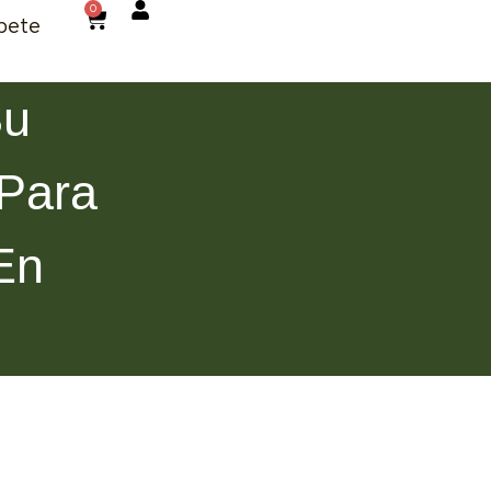
0
bete
Su
 Para
En