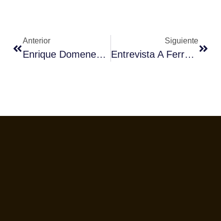
Anterior
Siguiente
Enrique Domenech, Ganador Del Campeonato Autónomico De Murcia
Entrevista A Ferrán Adrià: “El Barista Tendrá Un Lugar Clave En La Próxima Revolución De La Restauración Gastronómica”