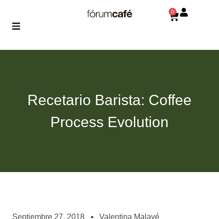
0
ABOUT
la historia
de fórum
Recetario Barista: Coffee
BLOG
el blog
Process Evolution
de fórum
es tu
brújula
MAGAZINE
no es una revista
cualquiera
ASOCIADOS
conoce a nuestros
Septiembre 27, 2018
Valentina Malavé