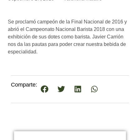
asociados
FORMACIONES
Se proclamó campeón de la Final Nacional de 2016 y
el café siempre tiene
algo nuevo que
abrió el Campeonato Nacional Barista 2018 con una
enseñarnos
exhibición de sus dotes como barista. Javier Carrión
nos da las pautas para poder crear nuestra bebida de
BOLSA DE TRABAJO
especialidad.
¡te imaginas vivir de tu pasión
por el café?
CONTACTO
¡queremos saber
Comparte:
de ti!