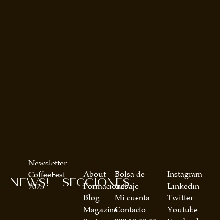
Newsletter
About
Bolsa de
Instagram
CoffeeFest
NEWS!
SECCIONES
Formaciones
trabajo
Linkedin
2025
Blog
Mi cuenta
Twitter
Magazine
Contacto
Youtube