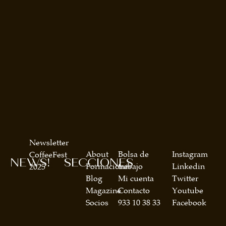
Newsletter
About
Bolsa de
Instagram
CoffeeFest
NEWS!
SECCIONES
Formaciones
trabajo
Linkedin
2025
Blog
Mi cuenta
Twitter
Magazine
Contacto
Youtube
Socios
933 10 38 33
Facebook