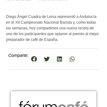
asociados
FORMACIONES
Diego Ángel Cuadra de Leiva representó a Andalucía
el café siempre tiene
algo nuevo que
en el XII Campeonato Nacional Barista y, como todas
enseñarnos
las semanas, hoy compartimos una nueva receta de
uno de los participantes que optaron al premio al mejor
BOLSA DE TRABAJO
preparador de café de España.
¡te imaginas vivir de tu pasión
por el café?
Comparte:
CONTACTO
¡queremos saber
de ti!