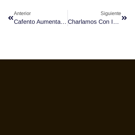
Anterior
Siguiente
Cafento Aumenta El 20% Sus Exportaciones Y Ya Vende En Quince Países
Charlamos Con Ishak Lukenge, Presidente De La African Fines Coffee Association