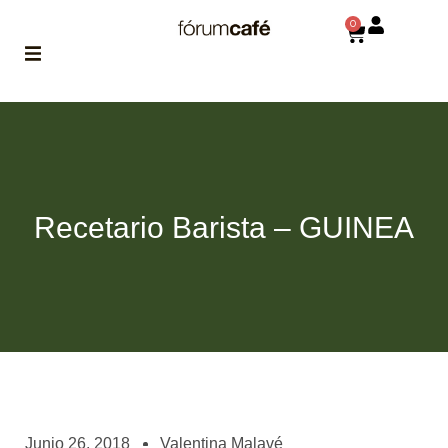
0
ABOUT
la historia
de fórum
BLOG
Recetario Barista – GUINEA
el blog
de fórum
es tu
brújula
MAGAZINE
no es una revista
cualquiera
ASOCIADOS
conoce a nuestros
Junio 26, 2018
Valentina Malavé