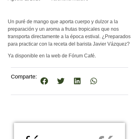
asociados
FORMACIONES
Un puré de mango que aporta cuerpo y dulzor a la
el café siempre tiene
algo nuevo que
preparación y un aroma a frutas tropicales que nos
enseñarnos
transporta directamente a la época estival. ¿Preparados
para practicar con la receta del barista Javier Vázquez?
BOLSA DE TRABAJO
¡te imaginas vivir de tu pasión
Ya disponible en la web de Fórum Café.
por el café?
CONTACTO
Comparte:
¡queremos saber
de ti!