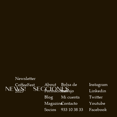
Newsletter
About
Bolsa de
Instagram
CoffeeFest
NEWS!
SECCIONES
Formaciones
trabajo
Linkedin
2025
Blog
Mi cuenta
Twitter
Magazine
Contacto
Youtube
Socios
933 10 38 33
Facebook