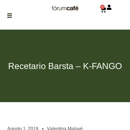
0
ABOUT
la historia
de fórum
BLOG
Recetario Barsta – K-FANGO
el blog
de fórum
es tu
brújula
MAGAZINE
no es una revista
cualquiera
ASOCIADOS
conoce a nuestros
Agosto 1, 2019
Valentina Malavé