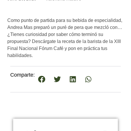
asociados
FORMACIONES
Como punto de partida para su bebida de especialidad,
el café siempre tiene
algo nuevo que
Andrea Mas preparó un puré de pera que mezcló con…
enseñarnos
¿Tienes curiosidad por saber cómo terminó su
propuesta? Descárgate la receta de la barista de la XIII
BOLSA DE TRABAJO
Final Nacional Fórum Café y pon en práctica tus
¡te imaginas vivir de tu pasión
habilidades.
por el café?
CONTACTO
Comparte:
¡queremos saber
de ti!