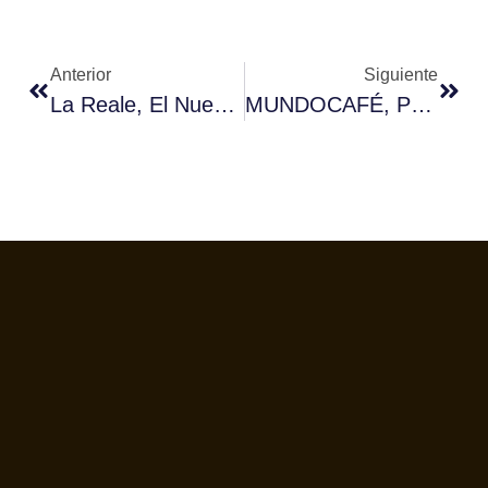
Anterior
Siguiente
La Reale, El Nuevo Lanzamiento De Quality Espresso Que Eleva La Tradición Del Café Espresso Italiano Al Más Alto Nivel
MUNDOCAFÉ, Punto De Encuentro Protagonista En VENDIBÉRICA 2019