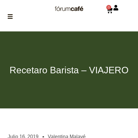
0
ABOUT
la historia
de fórum
BLOG
Recetaro Barista – VIAJERO
el blog
de fórum
es tu
brújula
MAGAZINE
no es una revista
cualquiera
ASOCIADOS
conoce a nuestros
Julio 16, 2019
Valentina Malavé