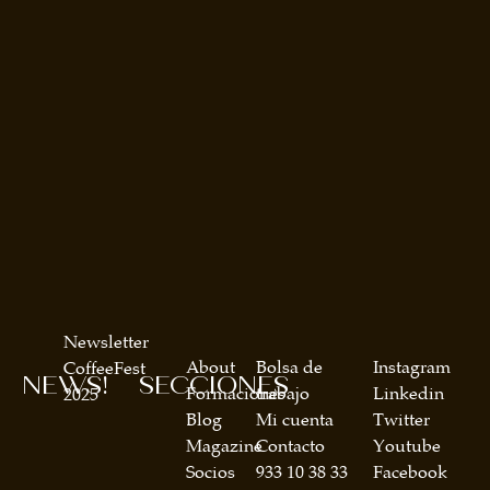
Newsletter
About
Bolsa de
Instagram
CoffeeFest
NEWS!
SECCIONES
Formaciones
trabajo
Linkedin
2025
Blog
Mi cuenta
Twitter
Magazine
Contacto
Youtube
Socios
933 10 38 33
Facebook