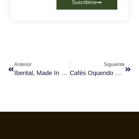
Suscribirse
Anterior
Siguiente
Iberital, Made In Barcelona, Transforma El Escenario Del Café En HOSTELCO2024.
Cafés Oquendo Renovó Con Éxito Sus Certificaciones Seguridad Alimentaria