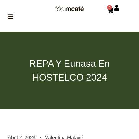
0
ABOUT
la historia
de fórum
REPA Y Eunasa En
BLOG
el blog
HOSTELCO 2024
de fórum
es tu
brújula
MAGAZINE
no es una revista
cualquiera
ASOCIADOS
conoce a nuestros
Abril 2, 2024
Valentina Malavé