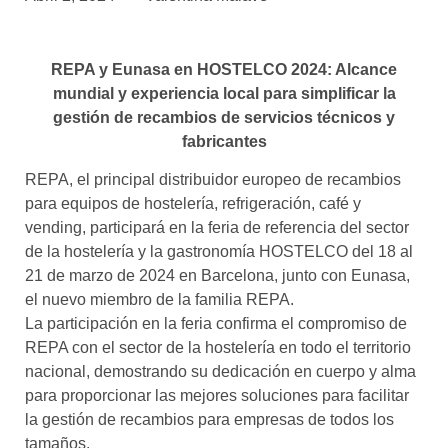
asociados
FORMACIONES
REPA y Eunasa en HOSTELCO 2024: Alcance
el café siempre tiene
algo nuevo que
mundial y experiencia local para simplificar la
enseñarnos
gestión de recambios de servicios técnicos y
fabricantes
BOLSA DE TRABAJO
¡te imaginas vivir de tu pasión
REPA, el principal distribuidor europeo de recambios
por el café?
para equipos de hostelería, refrigeración, café y
vending, participará en la feria de referencia del sector
CONTACTO
de la hostelería y la gastronomía HOSTELCO del 18 al
¡queremos saber
21 de marzo de 2024 en Barcelona, junto con Eunasa,
de ti!
el nuevo miembro de la familia REPA.
La participación en la feria confirma el compromiso de
REPA con el sector de la hostelería en todo el territorio
nacional, demostrando su dedicación en cuerpo y alma
para proporcionar las mejores soluciones para facilitar
la gestión de recambios para empresas de todos los
tamaños.