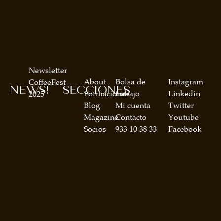
Newsletter
About
Bolsa de
Instagram
CoffeeFest
NEWS!
SECCIONES
Formaciones
trabajo
Linkedin
2025
Blog
Mi cuenta
Twitter
Magazine
Contacto
Youtube
Socios
933 10 38 33
Facebook