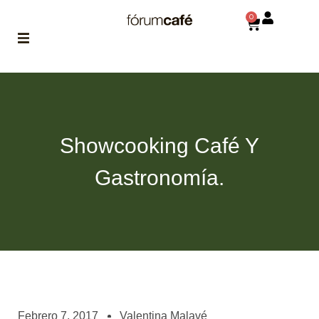
0
ABOUT
la historia
de fórum
Showcooking Café Y
BLOG
el blog
Gastronomía.
de fórum
es tu
brújula
MAGAZINE
no es una revista
cualquiera
ASOCIADOS
conoce a nuestros
Febrero 7, 2017
Valentina Malavé