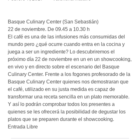
asociados
FORMACIONES
Basque Culinary Center (San Sebastián)
el café siempre tiene
algo nuevo que
22 de noviembre. De 09.45 a 10.30 h
enseñarnos
El café es una de las infusiones más consumidas del
mundo pero ¿qué ocurre cuando entra en la cocina y
BOLSA DE TRABAJO
juega a ser un ingrediente? Lo descubriremos el
¡te imaginas vivir de tu pasión
próximo día 22 de noviembre en un en un showcooking,
por el café?
en vivo y en directo sobre el escenario del Basque
Culinary Center. Frente a los fogones profesorado de la
CONTACTO
Basque Culinary Center quienes nos demostraran que
¡queremos saber
de ti!
el café, utilizado en su justa medida es capaz de
transformar una receta sencilla en un plato memorable.
Y así lo podrán comprobar todos los presentes a
quienes se les ofrecerá la posibilidad de degustar los
platos que se preparen durante el showcooking.
Entrada Libre