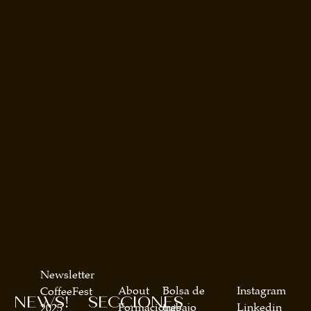
Newsletter
About
Bolsa de
Instagram
CoffeeFest
NEWS!
SECCIONES
Formaciones
trabajo
Linkedin
2025