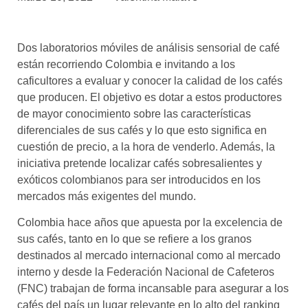
asociados
FORMACIONES
Dos laboratorios móviles de análisis sensorial de café
el café siempre tiene
algo nuevo que
están recorriendo Colombia e invitando a los
enseñarnos
caficultores a evaluar y conocer la calidad de los cafés
que producen. El objetivo es dotar a estos productores
BOLSA DE TRABAJO
de mayor conocimiento sobre las características
¡te imaginas vivir de tu pasión
diferenciales de sus cafés y lo que esto significa en
por el café?
cuestión de precio, a la hora de venderlo. Además, la
iniciativa pretende localizar cafés sobresalientes y
CONTACTO
exóticos colombianos para ser introducidos en los
¡queremos saber
de ti!
mercados más exigentes del mundo.
Colombia hace años que apuesta por la excelencia de
sus cafés, tanto en lo que se refiere a los granos
destinados al mercado internacional como al mercado
interno y desde la Federación Nacional de Cafeteros
(FNC) trabajan de forma incansable para asegurar a los
cafés del país un lugar relevante en lo alto del ranking