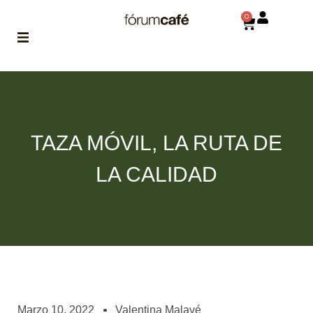
0
ABOUT
la historia
de fórum
TAZA MÓVIL, LA RUTA DE
BLOG
el blog
LA CALIDAD
de fórum
es tu
brújula
MAGAZINE
no es una revista
cualquiera
ASOCIADOS
conoce a nuestros
Marzo 10, 2022
Valentina Malavé