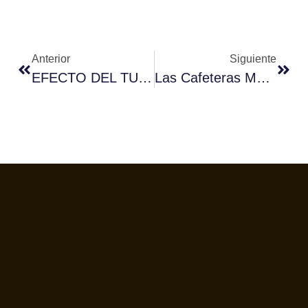
Anterior
Siguiente
EFECTO DEL TUESTE EN LA COMPOSICIÓN QUÍMICA Y SENSORIAL DE COLD BREW
Las Cafeteras Más Avanzadas Del Mercado Son Sinónimo De De’Longhi